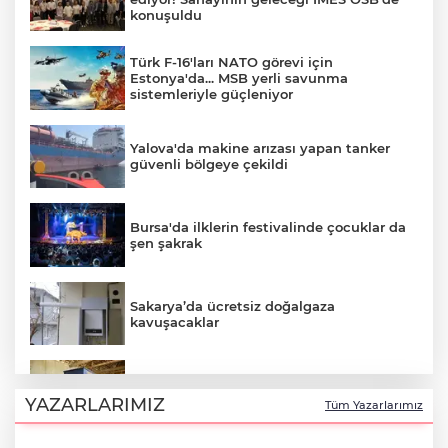
konuşuldu
Türk F-16'ları NATO görevi için
Estonya'da... MSB yerli savunma
sistemleriyle güçleniyor
Yalova'da makine arızası yapan tanker
güvenli bölgeye çekildi
Bursa'da ilklerin festivalinde çocuklar da
şen şakrak
Sakarya’da ücretsiz doğalgaza
kavuşacaklar
Antalya'da Korkuteli üreticisine çifte
destek
YAZARLARIMIZ
Tüm Yazarlarımız