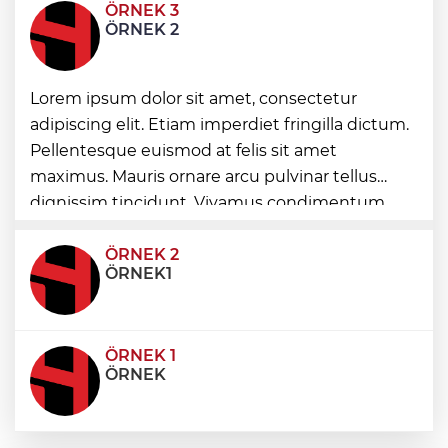
ÖRNEK 3
Nilüfer’de kaldırımlar temizlendi
ÖRNEK 2
Konya Selçuklu'da Başkan
Lorem ipsum dolor sit amet, consectetur
Pekyatırmacı'dan esnaf ziyareti
adipiscing elit. Etiam imperdiet fringilla dictum.
Pellentesque euismod at felis sit amet
Ordu Perşembe’de mahalleler asfalt
maximus. Mauris ornare arcu pulvinar tellus
konforuna kavuştu
dignissim tincidunt. Vivamus condimentum
ultricies dictum. Donec id odio posuere,
condimentum eros et, faucibus sapien. Praese
ÖRNEK 2
ÖRNEK1
ÖRNEK 1
ÖRNEK