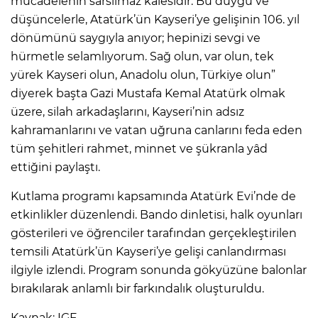
mücadelenin sarsılmaz kalesidir. Bu duygu ve
düşüncelerle, Atatürk’ün Kayseri’ye gelişinin 106. yıl
dönümünü saygıyla anıyor; hepinizi sevgi ve
hürmetle selamlıyorum. Sağ olun, var olun, tek
yürek Kayseri olun, Anadolu olun, Türkiye olun”
diyerek başta Gazi Mustafa Kemal Atatürk olmak
üzere, silah arkadaşlarını, Kayseri’nin adsız
kahramanlarını ve vatan uğruna canlarını feda eden
tüm şehitleri rahmet, minnet ve şükranla yâd
ettiğini paylaştı.
Kutlama programı kapsamında Atatürk Evi’nde de
etkinlikler düzenlendi. Bando dinletisi, halk oyunları
gösterileri ve öğrenciler tarafından gerçekleştirilen
temsili Atatürk’ün Kayseri’ye gelişi canlandırması
ilgiyle izlendi. Program sonunda gökyüzüne balonlar
bırakılarak anlamlı bir farkındalık oluşturuldu.
Kaynak: IGF