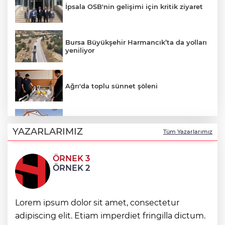
İpsala OSB'nin gelişimi için kritik ziyaret
Bursa Büyükşehir Harmancık’ta da yolları
yeniliyor
Ağrı'da toplu sünnet şöleni
Avrupa Drama Buluşmaları gençleri
İzmir’de
YAZARLARIMIZ
Tüm Yazarlarımız
ÖRNEK 3
Osmangazi’de geleceğin yüzücüleri
ÖRNEK 2
sertifikalarını aldı
Lorem ipsum dolor sit amet, consectetur
Minik Hazar Ali, ilk kez “anne” dedi
adipiscing elit. Etiam imperdiet fringilla dictum.