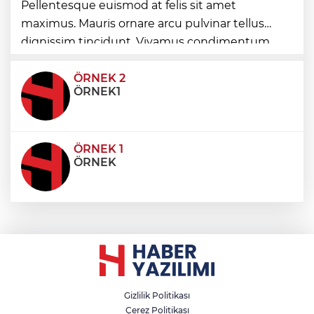
Pellentesque euismod at felis sit amet
Mustafa Keser’den müzik ve kahkaha
maximus. Mauris ornare arcu pulvinar tellus
dolu gece
dignissim tincidunt. Vivamus condimentum
ultricies dictum. Donec id odio posuere,
condimentum eros et, faucibus sapien. Praese
ÖRNEK 2
ÖRNEK1
ÖRNEK 1
ÖRNEK
Gizlilik Politikası
Çerez Politikası