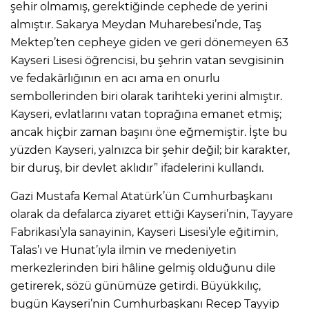
şehir olmamış, gerektiğinde cephede de yerini
almıştır. Sakarya Meydan Muharebesi’nde, Taş
Mektep’ten cepheye giden ve geri dönemeyen 63
Kayseri Lisesi öğrencisi, bu şehrin vatan sevgisinin
ve fedakârlığının en acı ama en onurlu
sembollerinden biri olarak tarihteki yerini almıştır.
Kayseri, evlatlarını vatan toprağına emanet etmiş;
ancak hiçbir zaman başını öne eğmemiştir. İşte bu
yüzden Kayseri, yalnızca bir şehir değil; bir karakter,
bir duruş, bir devlet aklıdır” ifadelerini kullandı.
Gazi Mustafa Kemal Atatürk’ün Cumhurbaşkanı
olarak da defalarca ziyaret ettiği Kayseri’nin, Tayyare
Fabrikası’yla sanayinin, Kayseri Lisesi’yle eğitimin,
Talas’ı ve Hunat’ıyla ilmin ve medeniyetin
merkezlerinden biri hâline gelmiş olduğunu dile
getirerek, sözü günümüze getirdi. Büyükkılıç,
bugün Kayseri’nin Cumhurbaşkanı Recep Tayyip