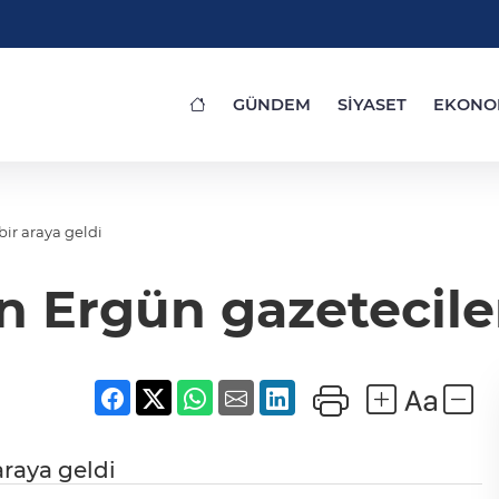
GÜNDEM
SİYASET
EKONO
bir araya geldi
an Ergün gazeteciler
araya geldi