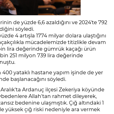
erinin de yüzde 6,6 azaldığını ve 2024'te 792
diğini söyledi.
yüzde 4 artışla 1774 milyar dolara ulaştığını
kçılıkla mücadelemizde titizlikle devam
 bin lira değerinde gümrük kaçağı ürün
 bin 251 milyon 739 lira değerinde
nuştu.
 400 yataklı hastane yapım işinde de yer
çinde başlanacağını söyledi.
1 Aralık'ta Ardanuç ilçesi Zekeriya köyünde
bedenlere Allah'tan rahmet dileyerek,
ansız bedenine ulaşmıştık. Çığ altındaki 1
e yüksek çığ riski nedeniyle ara vermek