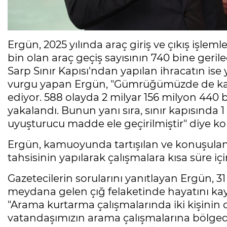
Ergün, 2025 yılında araç giriş ve çıkış işleml
bin olan araç geçiş sayısının 740 bine gerile
Sarp Sınır Kapısı'ndan yapılan ihracatın ise 
vurgu yapan Ergün, "Gümrüğümüzde de kaça
ediyor. 588 olayda 2 milyar 156 milyon 440
yakalandı. Bunun yanı sıra, sınır kapısında 1
uyuşturucu madde ele geçirilmiştir" diye ko
Ergün, kamuoyunda tartışılan ve konuşulan
tahsisinin yapılarak çalışmalara kısa süre i
Gazetecilerin sorularını yanıtlayan Ergün, 3
meydana gelen çığ felaketinde hayatını kay
"Arama kurtarma çalışmalarında iki kişinin c
vatandaşımızın arama çalışmalarına bölged