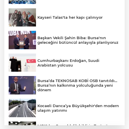
Kayseri Talas'ta her kapı çalınıyor
Başkan Vekili Şahin Biba: Bursa'nın
geleceğini bütüncül anlayışla planlıyoruz
Cumhurbaşkanı Erdoğan, Suudi
Arabistan yolcusu
Bursa’da TEKNOSAB KOBİ OSB tanıtıldı...
Bursa’nın kalkınma yolculuğunda yeni
dönem
Kocaeli Darıca’ya Büyükşehir'den modern
ulaşım yatırımı
MGK'dan 8 maddelik bildiri... Terörsüz