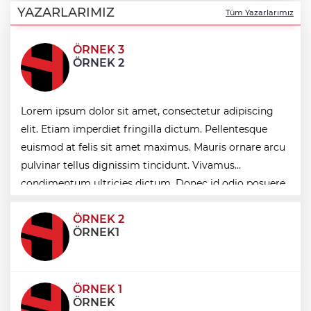
Türkiye, bölgesel güvenlik ve Gazze
YAZARLARIMIZ
Tüm Yazarlarımız
mesajı
ÖRNEK 3
Yakıt barcı filosuna iki yeni gemi
ÖRNEK 2
Türk Tarih Kurumu’ndan tarihi içerikler
Lorem ipsum dolor sit amet, consectetur adipiscing
tek platformda
elit. Etiam imperdiet fringilla dictum. Pellentesque
euismod at felis sit amet maximus. Mauris ornare arcu
Türkiye ile Vietnam arasında 'hava'da
pulvinar tellus dignissim tincidunt. Vivamus
yeni dönem... Sefer kapasitesi artırıldı
condimentum ultricies dictum. Donec id odio posuere,
condimentum eros et, faucibus sapien. Praese
ÖRNEK 2
ÖRNEK1
ÖRNEK 1
ÖRNEK