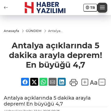
TR
Anasayfa
GÜNDEM
Antalya
açıklarında
5 dakika
Antalya açıklarında 5
arayla
deprem!
En büyüğü
dakika arayla deprem!
4,7
En büyüğü 4,7
Antalya açıklarında 5 dakika arayla
deprem! En büyüğü 4,7