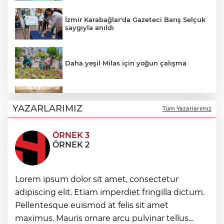
İzmir Karabağlar'da Gazeteci Barış Selçuk
saygıyla anıldı
Daha yeşil Milas için yoğun çalışma
Bursa Osmangazili başarılı pilot kupasını
Başkan Aydın’la paylaştı
YAZARLARIMIZ
Tüm Yazarlarımız
ÖRNEK 3
Mardin Kızıltepe Meclis Platformu’ndan
ÖRNEK 2
'sanal kumar' alarmı!
Bursa İnegöl'de Alanyurt Yüzme
Lorem ipsum dolor sit amet, consectetur
Havuzu'nda çalışmalar tam gaz
adipiscing elit. Etiam imperdiet fringilla dictum.
Pellentesque euismod at felis sit amet
İzmir’in simge yapısı Cihan Palas yeniden
maximus. Mauris ornare arcu pulvinar tellus
hayat buluyor