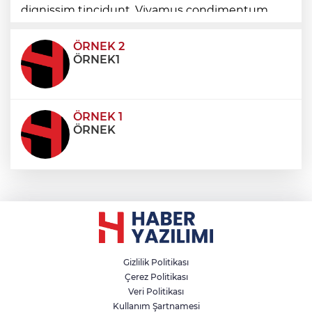
dignissim tincidunt. Vivamus condimentum
ultricies dictum. Donec id odio posuere,
condimentum eros et, faucibus sapien. Praese
ÖRNEK 2
ÖRNEK1
ÖRNEK 1
ÖRNEK
Gizlilik Politikası
Çerez Politikası
Veri Politikası
Kullanım Şartnamesi