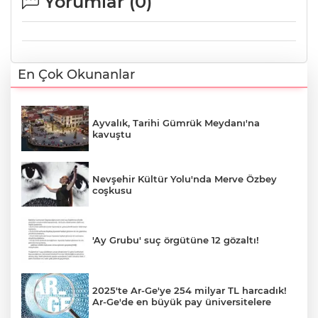
Yorumlar (
0
)
En Çok Okunanlar
Ayvalık, Tarihi Gümrük Meydanı'na
kavuştu
Nevşehir Kültür Yolu'nda Merve Özbey
coşkusu
'Ay Grubu' suç örgütüne 12 gözaltı!
2025'te Ar-Ge'ye 254 milyar TL harcadık!
Ar-Ge'de en büyük pay üniversitelere