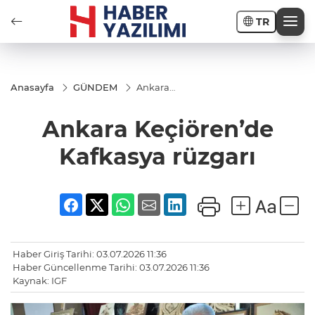
TR
Anasayfa
GÜNDEM
Ankara
Keçiören’de
Kafkasya
Ankara Keçiören’de
rüzgarı
Kafkasya rüzgarı
Haber Giriş Tarihi: 03.07.2026 11:36
Haber Güncellenme Tarihi: 03.07.2026 11:36
Kaynak: IGF