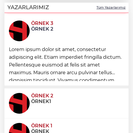
Balıkesir'de Kepsut’a Kent Lokantası ve
altyapı desteği
YAZARLARIMIZ
Tüm Yazarlarımız
ÖRNEK 3
Samsun’da Alaçam'a yeni yaşam alanı
ÖRNEK 2
kazandırıldı
İstanbul İtfaiyesi’nden yangın riskine
Lorem ipsum dolor sit amet, consectetur
karşı videolu uyarı
adipiscing elit. Etiam imperdiet fringilla dictum.
Pellentesque euismod at felis sit amet
TBMM'nin ana binası YES-TR'de 'çok iyi'
maximus. Mauris ornare arcu pulvinar tellus
olarak sertifikalandırıldı
dignissim tincidunt. Vivamus condimentum
ultricies dictum. Donec id odio posuere,
condimentum eros et, faucibus sapien. Praese
ÖRNEK 2
ÖRNEK1
ÖRNEK 1
ÖRNEK