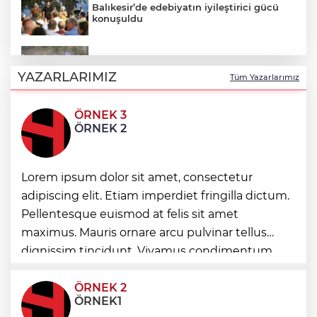
Balıkesir’de edebiyatın iyileştirici gücü
konuşuldu
Enduro tutkunları Kocaeli’de buluştu
YAZARLARIMIZ
Tüm Yazarlarımız
ÖRNEK 3
Mersin’de çocuklar geleneksel oyunlarla
ÖRNEK 2
buluştu
Lorem ipsum dolor sit amet, consectetur
Manisa’da üst geçide asansör kolaylığı
adipiscing elit. Etiam imperdiet fringilla dictum.
Pellentesque euismod at felis sit amet
maximus. Mauris ornare arcu pulvinar tellus
İzmir’in ilk lavanta parkı geliyor
dignissim tincidunt. Vivamus condimentum
ultricies dictum. Donec id odio posuere,
condimentum eros et, faucibus sapien. Praese
ÖRNEK 2
ÖRNEK1