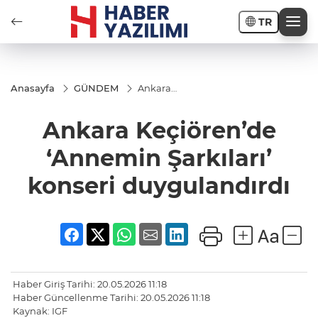
TR
Anasayfa
GÜNDEM
Ankara
Keçiören’de
‘Annemin
Ankara Keçiören’de
Şarkıları’
konseri
duygulandırdı
‘Annemin Şarkıları’
konseri duygulandırdı
Haber Giriş Tarihi: 20.05.2026 11:18
Haber Güncellenme Tarihi: 20.05.2026 11:18
Kaynak: IGF