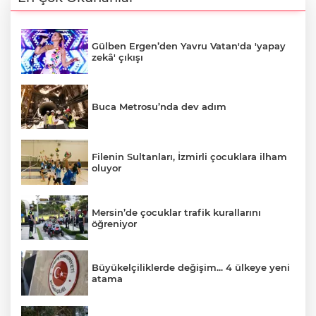
Gülben Ergen’den Yavru Vatan'da 'yapay
zekâ' çıkışı
Buca Metrosu’nda dev adım
Filenin Sultanları, İzmirli çocuklara ilham
oluyor
Mersin’de çocuklar trafik kurallarını
öğreniyor
Büyükelçiliklerde değişim... 4 ülkeye yeni
atama