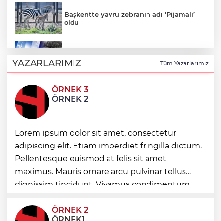
Başkentte yavru zebranın adı ‘Pijamalı’
oldu
5 ilde kuvvetli yağış, Marmara ve Ege’de
rüzgar alarmı!
YAZARLARIMIZ
Tüm Yazarlarımız
ÖRNEK 3
Kayseri- Ankara hattı uyumlu çalışıyor
ÖRNEK 2
Lorem ipsum dolor sit amet, consectetur
Kayseri YHT hattına sıkı takip
adipiscing elit. Etiam imperdiet fringilla dictum.
Pellentesque euismod at felis sit amet
Bakan Uraloğlu'ndan Memduh
maximus. Mauris ornare arcu pulvinar tellus
Çolakbayrakdar'a övgü
dignissim tincidunt. Vivamus condimentum
ultricies dictum. Donec id odio posuere,
condimentum eros et, faucibus sapien. Praese
ÖRNEK 2
ÖRNEK1