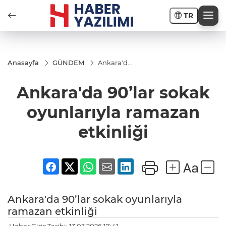
TR
Anasayfa
GÜNDEM
Ankara'da
90’lar
sokak
Ankara'da 90’lar sokak
oyunlarıyla
ramazan
etkinliği
oyunlarıyla ramazan
etkinliği
Ankara'da 90’lar sokak oyunlarıyla
ramazan etkinliği