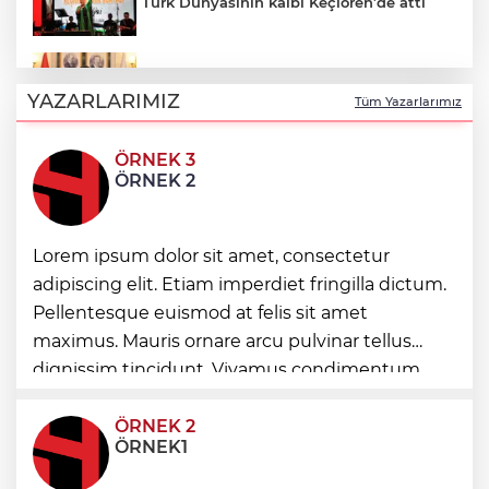
Türk Dünyasının kalbi Keçiören’de attı
Faili meçhul 2 cinayet daha aydınlatıldı
YAZARLARIMIZ
Tüm Yazarlarımız
ÖRNEK 3
Hakkâri’de JİHA destekli operasyon
ÖRNEK 2
Nevşehir Kültür Yolu'nda etkinlikler
Lorem ipsum dolor sit amet, consectetur
peşpeşe yapıldı
adipiscing elit. Etiam imperdiet fringilla dictum.
Pellentesque euismod at felis sit amet
Maltepe’de, Süreyya Plajı’nda müzik
maximus. Mauris ornare arcu pulvinar tellus
ziyafeti
dignissim tincidunt. Vivamus condimentum
ultricies dictum. Donec id odio posuere,
condimentum eros et, faucibus sapien. Praese
ÖRNEK 2
ÖRNEK1