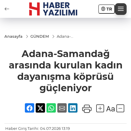
TR
Anasayfa
GÜNDEM
Adana-
Samandağ
arasında
Adana-Samandağ
kurulan
kadın
dayanışma
arasında kurulan kadın
köprüsü
güçleniyor
dayanışma köprüsü
güçleniyor
Haber Giriş Tarihi: 04.07.2026 13:19