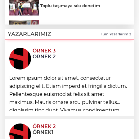
Toplu taşımaya sıkı denetim
Esnaf odalarından ortak açıklama
YAZARLARIMIZ
Tüm Yazarlarımız
ÖRNEK 3
Altınoluk Alevi Kültür ve Sanat Festivali
ÖRNEK 2
renkli anlara sahne oldu
Lorem ipsum dolor sit amet, consectetur
Arbil Akın kadın muhtarlarla buluştu
adipiscing elit. Etiam imperdiet fringilla dictum.
Pellentesque euismod at felis sit amet
Antalya Konyaaltı’nın merkez ve yayla
maximus. Mauris ornare arcu pulvinar tellus
yolları yenilenecek
dignissim tincidunt. Vivamus condimentum
ultricies dictum. Donec id odio posuere,
condimentum eros et, faucibus sapien. Praese
ÖRNEK 2
ÖRNEK1