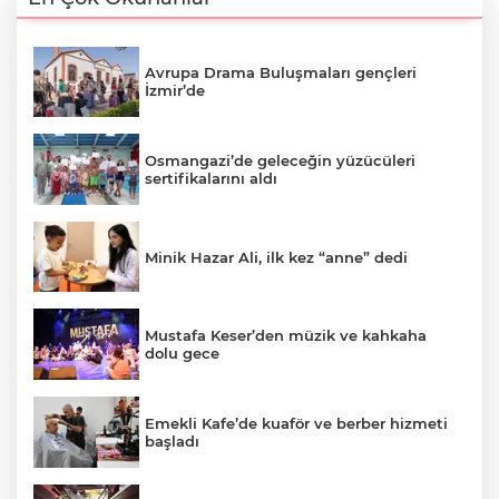
Avrupa Drama Buluşmaları gençleri
İzmir’de
Osmangazi’de geleceğin yüzücüleri
sertifikalarını aldı
Minik Hazar Ali, ilk kez “anne” dedi
Mustafa Keser’den müzik ve kahkaha
dolu gece
Emekli Kafe’de kuaför ve berber hizmeti
başladı