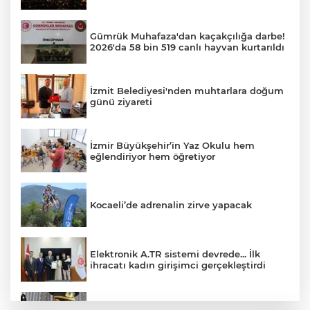
Gümrük Muhafaza'dan kaçakçılığa darbe!
2026'da 58 bin 519 canlı hayvan kurtarıldı
İzmit Belediyesi'nden muhtarlara doğum
günü ziyareti
İzmir Büyükşehir’in Yaz Okulu hem
eğlendiriyor hem öğretiyor
Kocaeli’de adrenalin zirve yapacak
Elektronik A.TR sistemi devrede... İlk
ihracatı kadın girişimci gerçekleştirdi
Sultanköy’ün gururu Ali Karakaş