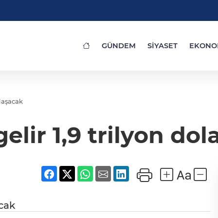
GÜNDEM
SİYASET
EKONO
klaşacak
gelir 1,9 trilyon do
acak