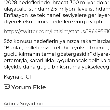
"2028 hedeflerinde ihracat 300 milyar doları
ulaşacak. İstihdam 2,5 milyon ilave istihdamla
Enflasyon ise tek haneli seviyelere gerileyere
diyerek ekonomik hedeflere vurgu yaptı.
https://twitter.com/iletisim/status/1964956
Söz konusu hedeflerin yalnızca rakamlardan
“Bunlar, milletimizin refahını yükseltmenin
güçlü kılmanın temel göstergesidir” diyerek,
ortamıyla, kararlılıkla uygulanacak politik
ölçekte daha güçlü bir konuma yükseleceğin
Kaynak: IGF
Yorum Ekle
Adınız Soyadınız