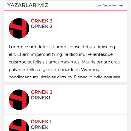
Tuğgeneral oldu
YAZARLARIMIZ
Tüm Yazarlarımız
ÖRNEK 3
Edirne Keşan’da temizlik hareketi
ÖRNEK 2
ödülsüz kalmadı
SpaceX'ten Ay'a çarpma açıklaması:
Lorem ipsum dolor sit amet, consectetur adipiscing
Sorumlu uzay operasyonları için
çalışıyoruz
elit. Etiam imperdiet fringilla dictum. Pellentesque
euismod at felis sit amet maximus. Mauris ornare arcu
İzmir Bornova’da doğal lezzetler halkla
pulvinar tellus dignissim tincidunt. Vivamus
buluşuyor
condimentum ultricies dictum. Donec id odio posuere,
condimentum eros et, faucibus sapien. Praese
ÖRNEK 2
ÖRNEK1
ÖRNEK 1
ÖRNEK