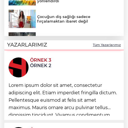
yönlendirdi
Çocuğun diş sağlığı sadece
fırçalamaktan ibaret değil
İzmir Kemeraltı’nın son ustaları
direniyor... Çekiç sesleriyle yaşayan miras
YAZARLARIMIZ
Tüm Yazarlarımız
ÖRNEK 3
Nevşehir'de telefon ışıkları Bengü'nün
ÖRNEK 2
şarkılarına eşlik etti
Olympos Regatta, hız kesmeden devam
Lorem ipsum dolor sit amet, consectetur
ediyor
adipiscing elit. Etiam imperdiet fringilla dictum.
Pellentesque euismod at felis sit amet
Aytmatov’un mirası Antalya
maximus. Mauris ornare arcu pulvinar tellus
Muratpaşa’da büyüyor
dignissim tincidunt. Vivamus condimentum
ultricies dictum. Donec id odio posuere,