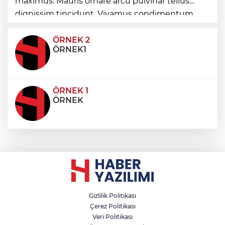
maximus. Mauris ornare arcu pulvinar tellus
yolları yenilenecek
dignissim tincidunt. Vivamus condimentum
ultricies dictum. Donec id odio posuere,
condimentum eros et, faucibus sapien. Praese
ÖRNEK 2
ÖRNEK1
ÖRNEK 1
ÖRNEK
Gizlilik Politikası
Çerez Politikası
Veri Politikası