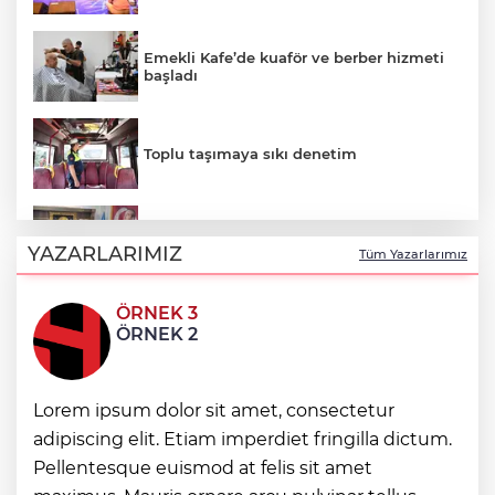
Emekli Kafe’de kuaför ve berber hizmeti
başladı
Toplu taşımaya sıkı denetim
Esnaf odalarından ortak açıklama
YAZARLARIMIZ
Tüm Yazarlarımız
ÖRNEK 3
Altınoluk Alevi Kültür ve Sanat Festivali
ÖRNEK 2
renkli anlara sahne oldu
Lorem ipsum dolor sit amet, consectetur
Arbil Akın kadın muhtarlarla buluştu
adipiscing elit. Etiam imperdiet fringilla dictum.
Pellentesque euismod at felis sit amet
Antalya Konyaaltı’nın merkez ve yayla