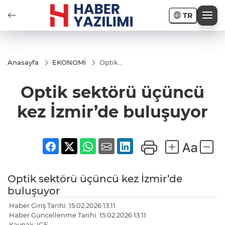
TR
Anasayfa
EKONOMİ
Optik
sektörü
üçüncü
Optik sektörü üçüncü
kez
İzmir’de
buluşuyor
kez İzmir’de buluşuyor
Optik sektörü üçüncü kez İzmir’de
buluşuyor
Haber Giriş Tarihi: 15.02.2026 13:11
Haber Güncellenme Tarihi: 15.02.2026 13:11
Kaynak: IGF