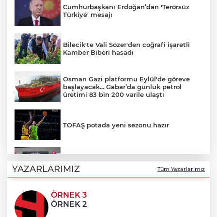
Cumhurbaşkanı Erdoğan’dan 'Terörsüz
Türkiye' mesajı
Bilecik'te Vali Sözer'den coğrafi işaretli
Kamber Biberi hasadı
Osman Gazi platformu Eylül'de göreve
başlayacak... Gabar’da günlük petrol
üretimi 83 bin 200 varile ulaştı
TOFAŞ potada yeni sezonu hazır
BTSO Başkanı Burkay, 2030 vizyonunu
62. Meslek Komitesi ile değerlendirdi
YAZARLARIMIZ
Tüm Yazarlarımız
ÖRNEK 3
Balıkesir’de kıyılar anlık takip ediliyor
ÖRNEK 2