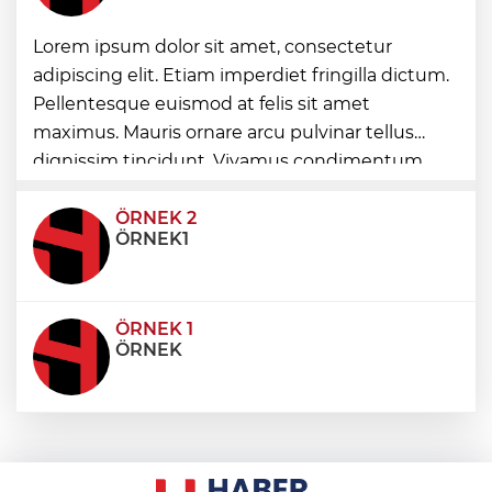
“Bu Kampta Hayat Var” projesi özel
Lorem ipsum dolor sit amet, consectetur
bireylere yaz tatili sunuyor
adipiscing elit. Etiam imperdiet fringilla dictum.
Pellentesque euismod at felis sit amet
maximus. Mauris ornare arcu pulvinar tellus
Trabzonspor'a büyük destek
dignissim tincidunt. Vivamus condimentum
ultricies dictum. Donec id odio posuere,
condimentum eros et, faucibus sapien. Praese
ÖRNEK 2
ÖRNEK1
ÖRNEK 1
ÖRNEK