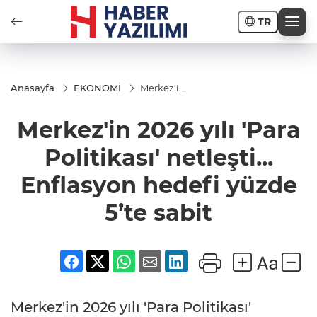
TR
Anasayfa
EKONOMİ
Merkez'in
2026 yılı
'Para
Merkez'in 2026 yılı 'Para
Politikası'
netleşti...
Enflasyon
Politikası' netleşti...
hedefi
yüzde
Enflasyon hedefi yüzde
5’te sabit
5’te sabit
Merkez'in 2026 yılı 'Para Politikası'