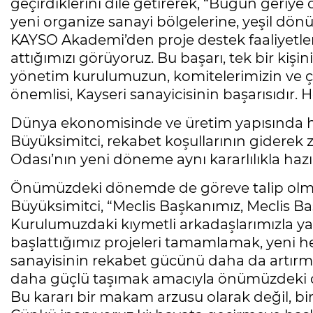
geçirdiklerini dile getirerek, “Bugün geri
yeni organize sanayi bölgelerine, yeşil dö
KAYSO Akademi’den proje destek faaliyetle
attığımızı görüyoruz. Bu başarı, tek bir kişin
yönetim kurulumuzun, komitelerimizin ve ça
önemlisi, Kayseri sanayicisinin başarısıdır. H
Dünya ekonomisinde ve üretim yapısında h
Büyüksimitci, rekabet koşullarının giderek 
Odası’nın yeni döneme aynı kararlılıkla hazı
Önümüzdeki dönemde de göreve talip olma k
Büyüksimitci, “Meclis Başkanımız, Meclis B
Kurulumuzdaki kıymetli arkadaşlarımızla y
başlattığımız projeleri tamamlamak, yeni h
sanayisinin rekabet gücünü daha da artırm
daha güçlü taşımak amacıyla önümüzdeki d
Bu kararı bir makam arzusu olarak değil, b