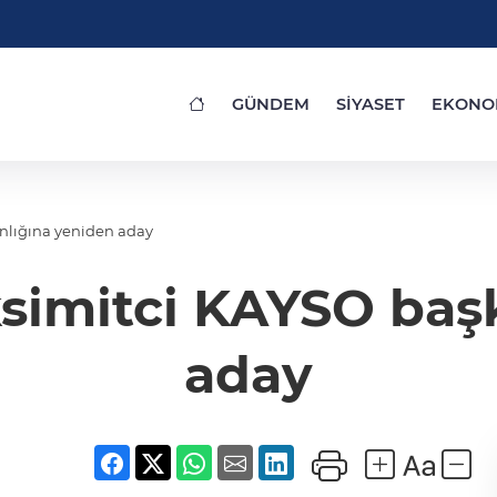
GÜNDEM
SİYASET
EKONO
lığına yeniden aday
mitci KAYSO başk
aday