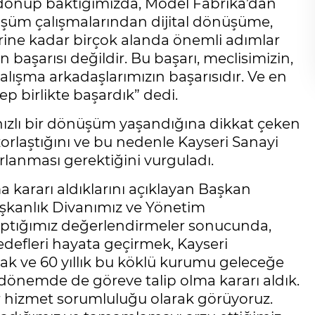
ye dönüp baktığımızda, Model Fabrika’dan
nüşüm çalışmalarından dijital dönüşüme,
rine kadar birçok alanda önemli adımlar
in başarısı değildir. Bu başarı, meclisimizin,
lışma arkadaşlarımızın başarısıdır. Ve en
ep birlikte başardık” dedi.
ızlı bir dönüşüm yaşandığına dikkat çeken
zorlaştığını ve bu nedenle Kayseri Sanayi
rlanması gerektiğini vurguladı.
ararı aldıklarını açıklayan Başkan
aşkanlık Divanımız ve Yönetim
aptığımız değerlendirmeler sonucunda,
edefleri hayata geçirmek, Kayseri
ak ve 60 yıllık bu köklü kurumu geleceğe
önemde de göreve talip olma kararı aldık.
ir hizmet sorumluluğu olarak görüyoruz.