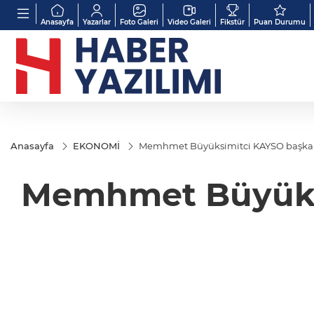
Anasayfa
Yazarlar
Foto Galeri
Video Galeri
Fikstür
Puan Durumu
Anasayfa
EKONOMİ
Memhmet Büyüksimitci KAYSO başkan
Memhmet Büyüksi