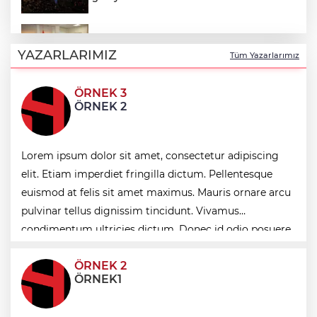
Gebze'de Başkan Büyükgöz YKS
şampiyonlarını ağırladı
YAZARLARIMIZ
Tüm Yazarlarımız
ÖRNEK 3
Bursa Büyükşehir'den Mudanya'nın
ÖRNEK 2
altyapısına güçlü yatırım
Denizli Opera ve Bale Günleri’nde “Kuğu
Lorem ipsum dolor sit amet, consectetur adipiscing
Gölü” büyüsü
elit. Etiam imperdiet fringilla dictum. Pellentesque
euismod at felis sit amet maximus. Mauris ornare arcu
İstanbul Maltepe’de ilaçlama çalışmaları
pulvinar tellus dignissim tincidunt. Vivamus
sürüyor
condimentum ultricies dictum. Donec id odio posuere,
condimentum eros et, faucibus sapien. Praese
ÖRNEK 2
ÖRNEK1