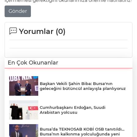
içermemesi gerektiğini okurlarımıza önemle hatırlatırız!
Gönder
Yorumlar (
0
)
En Çok Okunanlar
Başkan Vekili Şahin Biba: Bursa'nın
geleceğini bütüncül anlayışla planlıyoruz
Cumhurbaşkanı Erdoğan, Suudi
Arabistan yolcusu
Bursa’da TEKNOSAB KOBİ OSB tanıtıldı...
Bursa’nın kalkınma yolculuğunda yeni