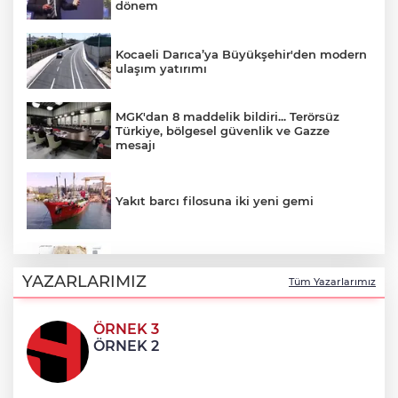
dönem
Kocaeli Darıca’ya Büyükşehir'den modern
ulaşım yatırımı
MGK'dan 8 maddelik bildiri... Terörsüz
Türkiye, bölgesel güvenlik ve Gazze
mesajı
Yakıt barcı filosuna iki yeni gemi
Türk Tarih Kurumu’ndan tarihi içerikler
tek platformda
YAZARLARIMIZ
Tüm Yazarlarımız
ÖRNEK 3
Türkiye ile Vietnam arasında 'hava'da
ÖRNEK 2
yeni dönem... Sefer kapasitesi artırıldı