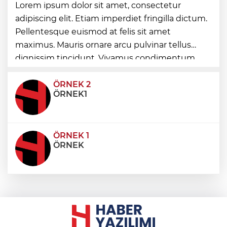
Görevden uzaklaştırılan Utku Caner
Lorem ipsum dolor sit amet, consectetur
Çaykara hakkında tahliye kararı
adipiscing elit. Etiam imperdiet fringilla dictum.
Pellentesque euismod at felis sit amet
Fındık alım fiyatları açıklandı... Alımlar 24
maximus. Mauris ornare arcu pulvinar tellus
Ağustos'ta başlıyor
dignissim tincidunt. Vivamus condimentum
ultricies dictum. Donec id odio posuere,
condimentum eros et, faucibus sapien. Praese
ÖRNEK 2
ÖRNEK1
ÖRNEK 1
ÖRNEK