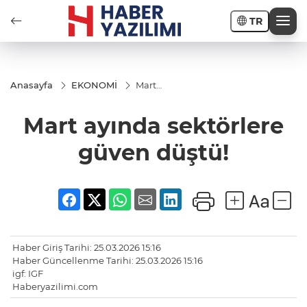
TR
Anasayfa
EKONOMİ
Mart
ayında
sektörlere
Mart ayında sektörlere
güven
düştü!
güven düştü!
Haber Giriş Tarihi: 25.03.2026 15:16
Haber Güncellenme Tarihi: 25.03.2026 15:16
igf: IGF
Haberyazilimi.com