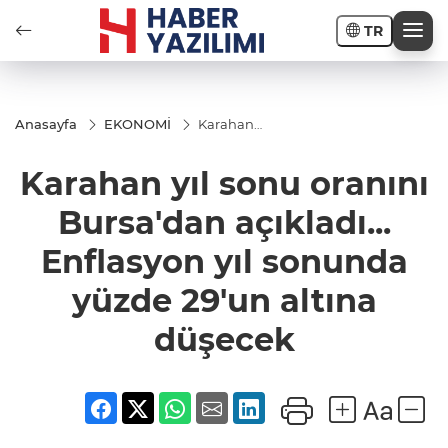
TR
Anasayfa
EKONOMİ
Karahan
yıl sonu
oranını
Karahan yıl sonu oranını
Bursa'dan
açıkladı...
Enflasyon
Bursa'dan açıkladı...
yıl
sonunda
Enflasyon yıl sonunda
yüzde
29'un
altına
yüzde 29'un altına
düşecek
düşecek