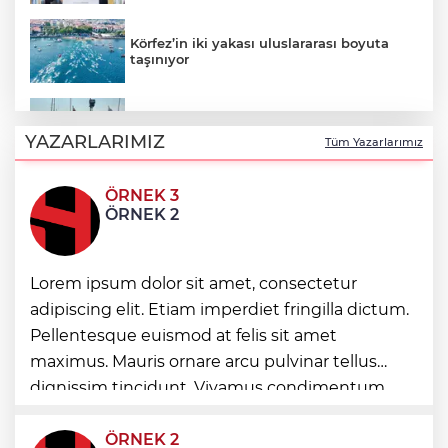
Körfez’in iki yakası uluslararası boyuta
taşınıyor
Fethiye açıklarında arızalanan tekne
kurtarıldı
YAZARLARIMIZ
Tüm Yazarlarımız
ÖRNEK 3
Aydınlı milli atlet Koray Uygun, U20
ÖRNEK 2
Dünya Şampiyonası’nda yarı finalde
J70 Türkiye Turu 3. ayakta Team
Lorem ipsum dolor sit amet, consectetur
Nautique Yachting şampiyonluğu elde
etti
adipiscing elit. Etiam imperdiet fringilla dictum.
Pellentesque euismod at felis sit amet
Bursa’da 700 yıllık ruh marşlarla
maximus. Mauris ornare arcu pulvinar tellus
yaşatılıyor
dignissim tincidunt. Vivamus condimentum
ultricies dictum. Donec id odio posuere,
condimentum eros et, faucibus sapien. Praese
ÖRNEK 2