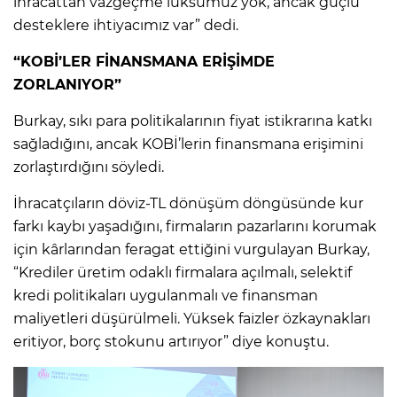
ihracattan vazgeçme lüksümüz yok, ancak güçlü
desteklere ihtiyacımız var” dedi.
“KOBİ’LER FİNANSMANA ERİŞİMDE
ZORLANIYOR”
Burkay, sıkı para politikalarının fiyat istikrarına katkı
sağladığını, ancak KOBİ’lerin finansmana erişimini
zorlaştırdığını söyledi.
İhracatçıların döviz-TL dönüşüm döngüsünde kur
farkı kaybı yaşadığını, firmaların pazarlarını korumak
için kârlarından feragat ettiğini vurgulayan Burkay,
“Krediler üretim odaklı firmalara açılmalı, selektif
kredi politikaları uygulanmalı ve finansman
maliyetleri düşürülmeli. Yüksek faizler özkaynakları
eritiyor, borç stokunu artırıyor” diye konuştu.