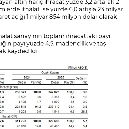
yan altın hariç ihracat yüzde 3,2 artarak 21
lerde ithalat ise yüzde 6,0 artışla 23 milyar
ret açığı 1 milyar 854 milyon dolar olarak
alat sanayinin toplam ihracattaki payı
lığın payı yüzde 4,5, madencilik ve taş
ak kaydedildi.