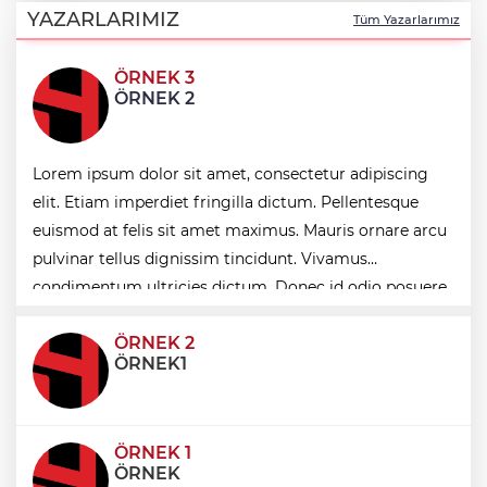
Carettalar yeni sezona hırslı başladı
YAZARLARIMIZ
Tüm Yazarlarımız
ÖRNEK 3
Balıkesir'de Kepsut’a Kent Lokantası ve
ÖRNEK 2
altyapı desteği
Samsun’da Alaçam'a yeni yaşam alanı
Lorem ipsum dolor sit amet, consectetur adipiscing
kazandırıldı
elit. Etiam imperdiet fringilla dictum. Pellentesque
euismod at felis sit amet maximus. Mauris ornare arcu
İstanbul İtfaiyesi’nden yangın riskine
pulvinar tellus dignissim tincidunt. Vivamus
karşı videolu uyarı
condimentum ultricies dictum. Donec id odio posuere,
condimentum eros et, faucibus sapien. Praese
ÖRNEK 2
ÖRNEK1
ÖRNEK 1
ÖRNEK