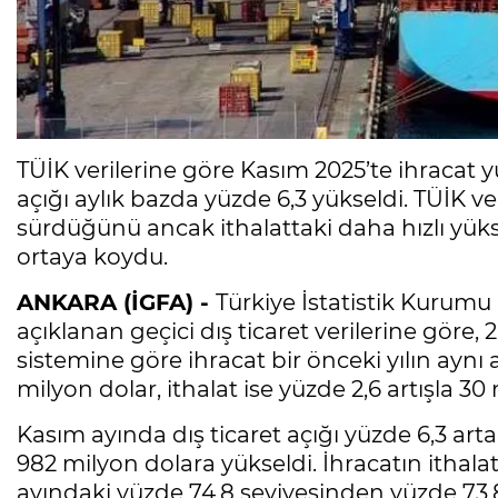
TÜİK verilerine göre Kasım 2025’te ihracat yüz
açığı aylık bazda yüzde 6,3 yükseldi. TÜİK ver
sürdüğünü ancak ithalattaki daha hızlı yüks
ortaya koydu.
ANKARA (İGFA) -
Türkiye İstatistik Kurumu (
açıklanan geçici dış ticaret verilerine göre, 
sistemine göre ihracat bir önceki yılın aynı 
milyon dolar, ithalat ise yüzde 2,6 artışla 30
Kasım ayında dış ticaret açığı yüzde 6,3 art
982 milyon dolara yükseldi. İhracatın ithalat
ayındaki yüzde 74,8 seviyesinden yüzde 73,8’