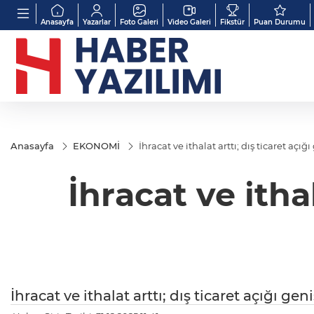
Anasayfa
Yazarlar
Foto Galeri
Video Galeri
Fikstür
Puan Durumu
Anasayfa
EKONOMİ
İhracat ve ithalat arttı; dış ticaret açığ
İhracat ve ithal
İhracat ve ithalat arttı; dış ticaret açığı gen