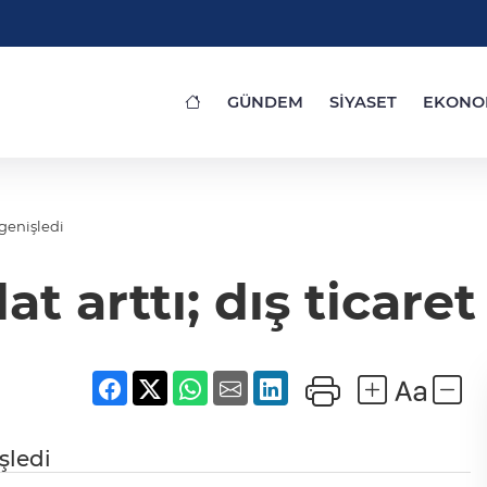
GÜNDEM
SİYASET
EKONO
ı genişledi
at arttı; dış ticare
işledi