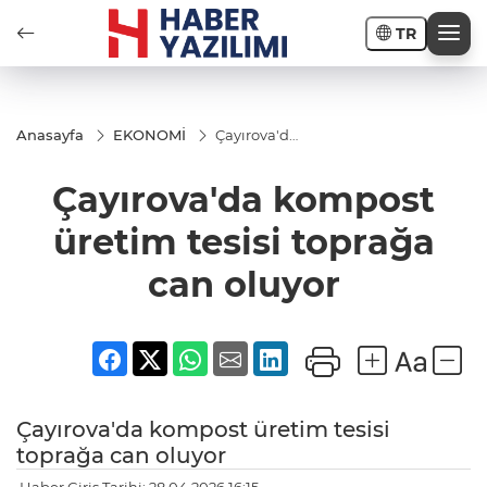
TR
Anasayfa
EKONOMİ
Çayırova'da
kompost
üretim
Çayırova'da kompost
tesisi
toprağa
can oluyor
üretim tesisi toprağa
can oluyor
Çayırova'da kompost üretim tesisi
toprağa can oluyor