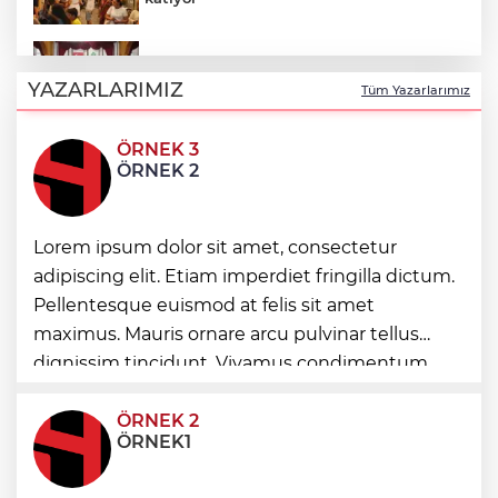
DAĞDER ve BUMEV'den eğitim için güç
birliği
YAZARLARIMIZ
Tüm Yazarlarımız
ÖRNEK 3
İpsala OSB'nin gelişimi için kritik ziyaret
ÖRNEK 2
Bursa Büyükşehir Harmancık’ta da yolları
Lorem ipsum dolor sit amet, consectetur
yeniliyor
adipiscing elit. Etiam imperdiet fringilla dictum.
Pellentesque euismod at felis sit amet
maximus. Mauris ornare arcu pulvinar tellus
Ağrı'da toplu sünnet şöleni
dignissim tincidunt. Vivamus condimentum
ultricies dictum. Donec id odio posuere,
condimentum eros et, faucibus sapien. Praese
ÖRNEK 2
ÖRNEK1