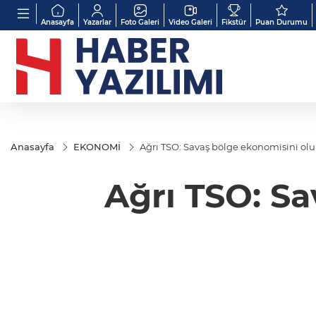
Anasayfa
Yazarlar
Foto Galeri
Video Galeri
Fikstür
Puan Durumu
Anasayfa
EKONOMİ
Ağrı TSO: Savaş bölge ekonomisini ol
Ağrı TSO: S