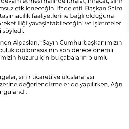
devam etmesi halinde ithalat, ihracat, sınır
umsuz etkileneceğini ifade etti. Başkan Saim
taşımacılık faaliyetlerine bağlı olduğuna
reketliliği yavaşlatabileceğini ve işletmeler
 söyledi.
eğinen Alpaslan, “Sayın Cumhurbaşkanımızın
uculuk diplomasisinin son derece önemli
izin huzuru için bu çabaların olumlu
r, sınır ticareti ve uluslararası
zerine değerlendirmeler de yapılırken, Ağrı
urgulandı.