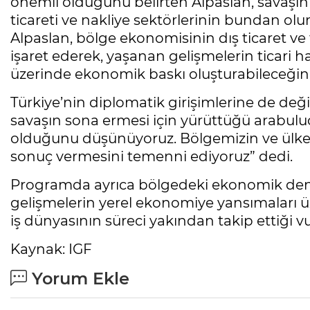
önemli olduğunu belirten Alpaslan, savaşın 
ticareti ve nakliye sektörlerinin bundan ol
Alpaslan, bölge ekonomisinin dış ticaret ve 
işaret ederek, yaşanan gelişmelerin ticari ha
üzerinde ekonomik baskı oluşturabileceğini
Türkiye’nin diplomatik girişimlerine de d
savaşın sona ermesi için yürüttüğü arabul
olduğunu düşünüyoruz. Bölgemizin ve ülkem
sonuç vermesini temenni ediyoruz” dedi.
Programda ayrıca bölgedeki ekonomik dengele
gelişmelerin yerel ekonomiye yansımaları ü
iş dünyasının süreci yakından takip ettiği v
Kaynak: IGF
Yorum Ekle