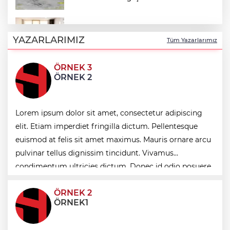
Keşan Kent Konseyi'nden muhtarlara
nezaket ziyareti
YAZARLARIMIZ
Tüm Yazarlarımız
ÖRNEK 3
İstanbul Maltepe’de çocuklar kitapların
ÖRNEK 2
renkli dünyasında
Lorem ipsum dolor sit amet, consectetur adipiscing
Edirne Keşan’dan Elazığ'a gönül köprüsü
elit. Etiam imperdiet fringilla dictum. Pellentesque
euismod at felis sit amet maximus. Mauris ornare arcu
Bursa Tabip Odası: Hekimlik 5 dakikaya
pulvinar tellus dignissim tincidunt. Vivamus
sığmaz
condimentum ultricies dictum. Donec id odio posuere,
condimentum eros et, faucibus sapien. Praese
ÖRNEK 2
ÖRNEK1