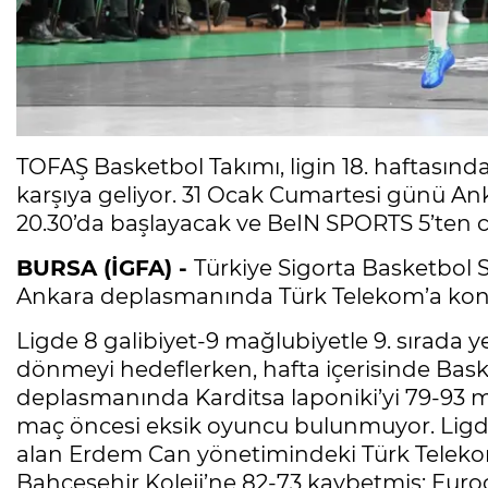
TOFAŞ Basketbol Takımı, ligin 18. haftasın
karşıya geliyor. 31 Ocak Cumartesi günü A
20.30’da başlayacak ve BeIN SPORTS 5’ten c
BURSA (İGFA) -
Türkiye Sigorta Basketbol 
Ankara deplasmanında Türk Telekom’a kon
Ligde 8 galibiyet-9 mağlubiyetle 9. sırada ye
dönmeyi hedeflerken, hafta içerisinde Bas
deplasmanında Karditsa laponiki’yi 79-93
maç öncesi eksik oyuncu bulunmuyor. Ligde 1
alan Erdem Can yönetimindeki Türk Teleko
Bahçeşehir Koleji’ne 82-73 kaybetmiş; Euroc