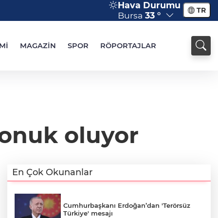
Hava Durumu
TR
Bursa
33 °
Mİ
MAGAZİN
SPOR
RÖPORTAJLAR
konuk oluyor
En Çok Okunanlar
Cumhurbaşkanı Erdoğan’dan 'Terörsüz
Türkiye' mesajı