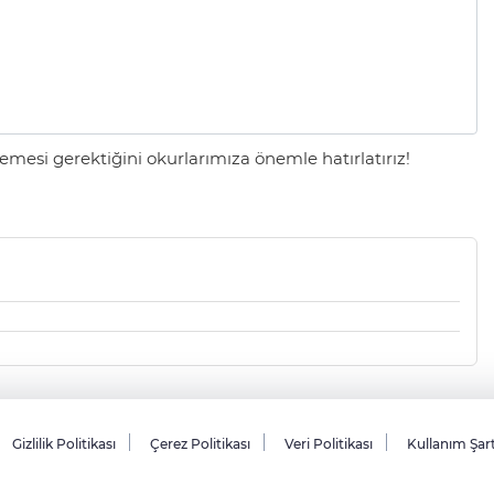
mesi gerektiğini okurlarımıza önemle hatırlatırız!
Gizlilik Politikası
Çerez Politikası
Veri Politikası
Kullanım Şar