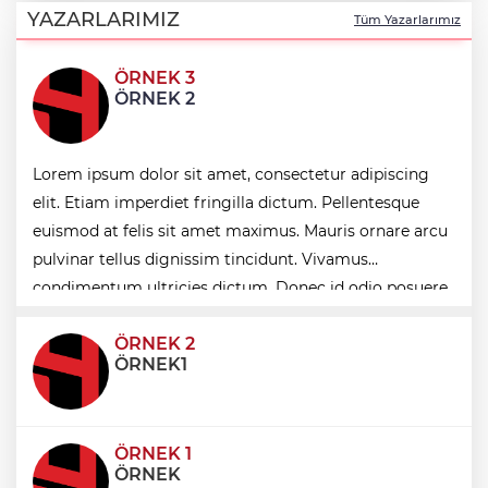
bireylere yaz tatili sunuyor
YAZARLARIMIZ
Tüm Yazarlarımız
ÖRNEK 3
Trabzonspor'a büyük destek
ÖRNEK 2
Eskişehir'de kırsal mahallelere yeni su
Lorem ipsum dolor sit amet, consectetur adipiscing
depoları
elit. Etiam imperdiet fringilla dictum. Pellentesque
euismod at felis sit amet maximus. Mauris ornare arcu
Antalya Büyükşehir’den Kemer’e çevre
pulvinar tellus dignissim tincidunt. Vivamus
düzenleme
condimentum ultricies dictum. Donec id odio posuere,
condimentum eros et, faucibus sapien. Praese
ÖRNEK 2
ÖRNEK1
ÖRNEK 1
ÖRNEK