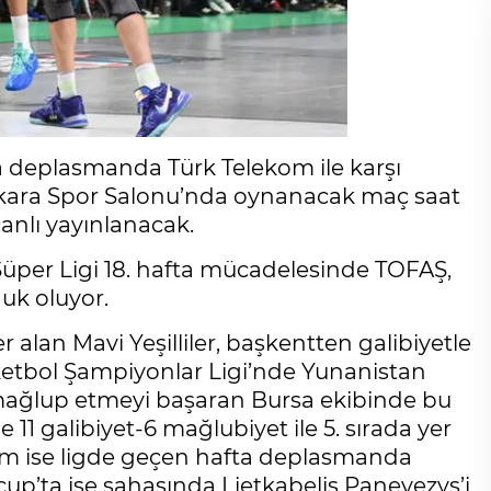
da deplasmanda Türk Telekom ile karşı
nkara Spor Salonu’nda oynanacak maç saat
anlı yayınlanacak.
Süper Ligi 18. hafta mücadelesinde TOFAŞ,
uk oluyor.
r alan Mavi Yeşilliler, başkentten galibiyetle
ketbol Şampiyonlar Ligi’nde Yunanistan
 mağlup etmeyi başaran Bursa ekibinde bu
1 galibiyet-6 mağlubiyet ile 5. sırada yer
m ise ligde geçen hafta deplasmanda
up’ta ise sahasında Lietkabelis Panevezys’i