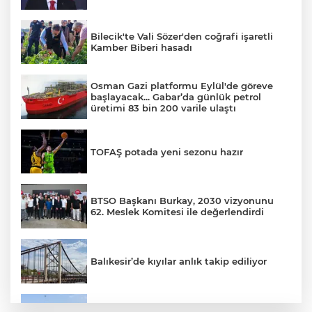
Bilecik'te Vali Sözer'den coğrafi işaretli
Kamber Biberi hasadı
Osman Gazi platformu Eylül'de göreve
başlayacak... Gabar’da günlük petrol
üretimi 83 bin 200 varile ulaştı
TOFAŞ potada yeni sezonu hazır
BTSO Başkanı Burkay, 2030 vizyonunu
62. Meslek Komitesi ile değerlendirdi
Balıkesir’de kıyılar anlık takip ediliyor
“Bu Kampta Hayat Var” projesi özel