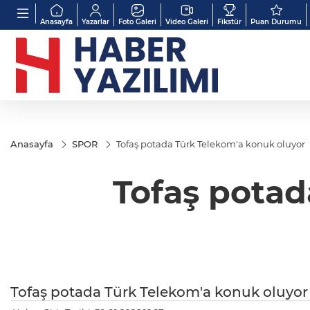
Anasayfa
Yazarlar
Foto Galeri
Video Galeri
Fikstür
Puan Durumu
Anasayfa
SPOR
Tofaş potada Türk Telekom'a konuk oluyor
Tofaş potad
Tofaş potada Türk Telekom'a konuk oluyor