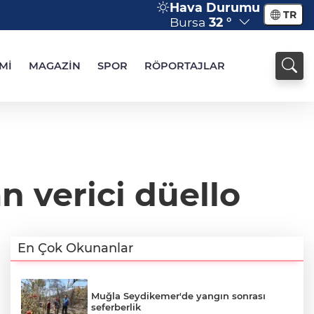
Hava Durumu
TR
Bursa
32 °
Mİ
MAGAZİN
SPOR
RÖPORTAJLAR
n verici düello
En Çok Okunanlar
Muğla Seydikemer'de yangın sonrası
seferberlik