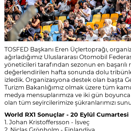
TOSFED Başkanı Eren Üçlertoprağı, organ
ağırladığımız Uluslararası Otomobil Federa
yöneticileri tarafından sezonun en başarılı 
değerlendirilen hafta sonunda dolu tribün
izledik. Organizasyona destek olan başta Ge
Turizm Bakanlığımız olmak üzere tüm kamu k
medya mensuplarımıza ve iki gün boyunca 
olan tüm seyircilerimize şükranlarımızı sunu
World RX1 Sonuçlar - 20 Eylül Cumartesi
1. Johan Kristoffersson - İsveç
2. Niclas Grönholm - Finlandiya