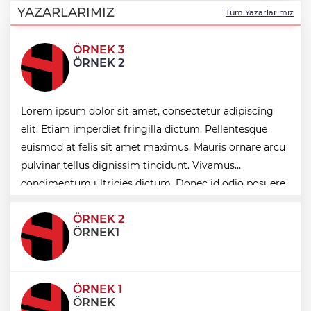
çalışmaları başladı
YAZARLARIMIZ
Tüm Yazarlarımız
Bozcaada mercan resifleri için koruma
ÖRNEK 3
seferberliği... 180 deniz canlısı türü kayıt
ÖRNEK 2
altına alındı
Bursa Yıldırım’da binlerce çocuk Yaz Spor
Lorem ipsum dolor sit amet, consectetur adipiscing
Okullarında buluşuyor
elit. Etiam imperdiet fringilla dictum. Pellentesque
euismod at felis sit amet maximus. Mauris ornare arcu
Bursa Şehir Hastanesi otoparkı bu ay
pulvinar tellus dignissim tincidunt. Vivamus
hizmete açılıyor
condimentum ultricies dictum. Donec id odio posuere,
condimentum eros et, faucibus sapien. Praese
ÖRNEK 2
ÖRNEK1
ÖRNEK 1
ÖRNEK