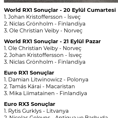
World RX1 Sonuçlar - 20 Eylül Cumartesi
1. Johan Kristoffersson - İsveç
2. Niclas Grönholm - Finlandiya
3. Ole Christian Veiby - Norveç
World RX1 Sonuçlar - 21 Eylül Pazar
1. Ole Christian Veiby - Norveç
2. Johan Kristoffersson - İsveç
3. Niclas Grönholm - Finlandiya
Euro RX1 Sonuçlar
1. Damian Litwinowicz - Polonya
2. Tamás Kárai - Macaristan
3. Mika Liimatainen - Finlandiya
Euro RX3 Sonuçlar
1. Rytis Gurklys - Litvanya
2. Nicolas Geleyns - Antigua ve Barbuda