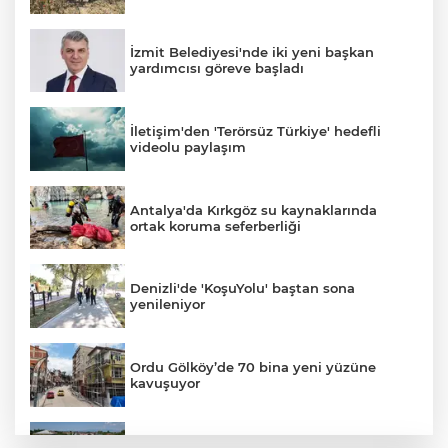
İzmit Belediyesi'nde iki yeni başkan
yardımcısı göreve başladı
İletişim'den 'Terörsüz Türkiye' hedefli
videolu paylaşım
Antalya'da Kırkgöz su kaynaklarında
ortak koruma seferberliği
Denizli'de 'KoşuYolu' baştan sona
yenileniyor
Ordu Gölköy’de 70 bina yeni yüzüne
kavuşuyor
Sakarya Akyazı’da altyapı hattı için saha