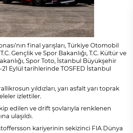
ası’nın final yarışları, Türkiye Otomobil
C. Gençlik ve Spor Bakanlığı, T.C. Kültür ve
Bakanlığı, Spor Toto, İstanbul Büyükşehir
0-21 Eylül tarihlerinde TOSFED İstanbul
llikrosun yıldızları, yarı asfalt yarı toprak
ler izlettiler.
kip edilen ve drift şovlarıyla renklenen
na ulaşıldı.
stoffersson kariyerinin sekizinci FIA Dünya