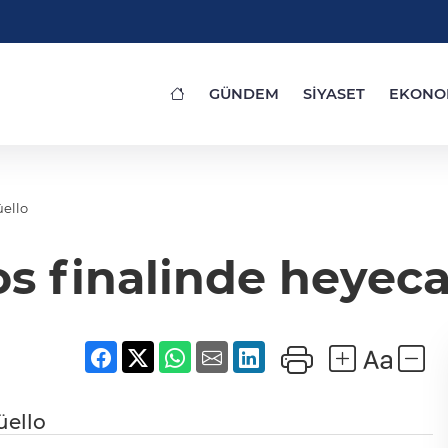
GÜNDEM
SİYASET
EKONO
üello
s finalinde heyeca
üello