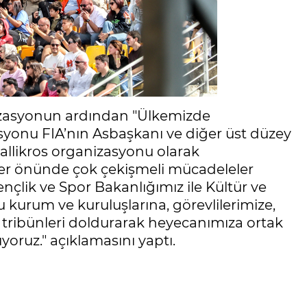
izasyonun ardından "Ülkemizde
syonu FIA’nın Asbaşkanı ve diğer üst düzey
rallikros organizasyonu olarak
ler önünde çok çekişmeli mücadeleler
nçlik ve Spor Bakanlığımız ile Kültür ve
urum ve kuruluşlarına, görevlilerimize,
tribünleri doldurarak heyecanımıza ortak
yoruz." açıklamasını yaptı.