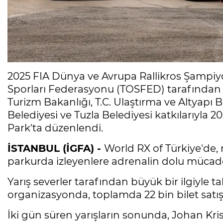
2025 FIA Dünya ve Avrupa Rallikros Şampiyon
Sporları Federasyonu (TOSFED) tarafından T.
Turizm Bakanlığı, T.C. Ulaştırma ve Altyapı 
Belediyesi ve Tuzla Belediyesi katkılarıyla 2
Park'ta düzenlendi.
İSTANBUL (İGFA) -
World RX of Türkiye'de, ra
parkurda izleyenlere adrenalin dolu mücadele
Yarış severler tarafından büyük bir ilgiyle ta
organizasyonda, toplamda 22 bin bilet satışı
İki gün süren yarışların sonunda, Johan Kri