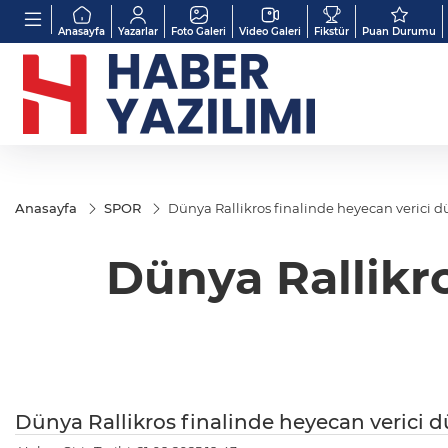
Anasayfa
Yazarlar
Foto Galeri
Video Galeri
Fikstür
Puan Durumu
Anasayfa
SPOR
Dünya Rallikros finalinde heyecan verici d
Dünya Rallikro
Dünya Rallikros finalinde heyecan verici d