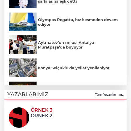
şarkılarına eşlik etti
Olympos Regatta, hız kesmeden devam
ediyor
Aytmatov’un mirası Antalya
Muratpaşa’da büyüyor
Konya Selçuklu'da yollar yenileniyor
Karamürsel Plaj Yolu Caddesi’ne özel
asfalt dokunuşu
YAZARLARIMIZ
Tüm Yazarlarımız
ÖRNEK 3
Simge’nin doğum günü sahnede
ÖRNEK 2
kutlandı!