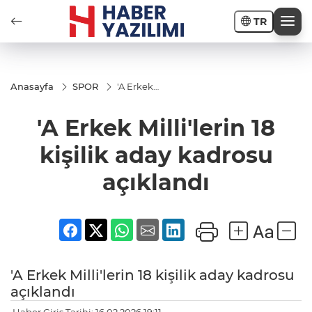
TR
Anasayfa
SPOR
'A Erkek
Milli'lerin
18 kişilik
'A Erkek Milli'lerin 18
aday
kadrosu
açıklandı
kişilik aday kadrosu
açıklandı
'A Erkek Milli'lerin 18 kişilik aday kadrosu
açıklandı