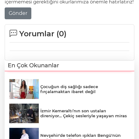
içermemesi gerektiğini okurlarımıza önemle hatırlatırız!
Gönder
Yorumlar (
0
)
En Çok Okunanlar
Çocuğun diş sağlığı sadece
fırçalamaktan ibaret değil
İzmir Kemeraltı’nın son ustaları
direniyor... Çekiç sesleriyle yaşayan miras
Nevşehir'de telefon ışıkları Bengü'nün