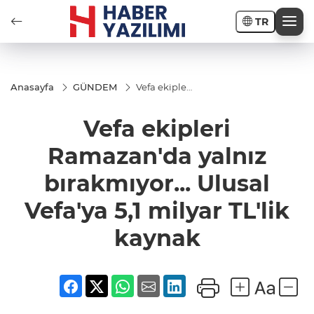
TR
Anasayfa
GÜNDEM
Vefa ekipleri
Ramazan'da
yalnız
Vefa ekipleri
bırakmıyor...
Ulusal
Vefa'ya 5,1
Ramazan'da yalnız
milyar TL'lik
kaynak
bırakmıyor... Ulusal
Vefa'ya 5,1 milyar TL'lik
kaynak