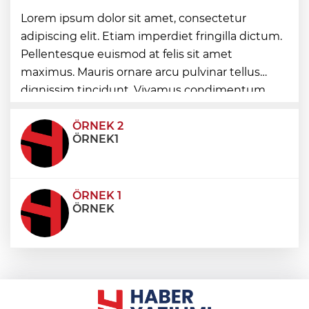
Bursa'da 'Mahalle Şenlikleri'
Lorem ipsum dolor sit amet, consectetur
Osmangazilileri eğlendiriyor
adipiscing elit. Etiam imperdiet fringilla dictum.
Pellentesque euismod at felis sit amet
Düzce Yığılca'da Belediye Başkanı
maximus. Mauris ornare arcu pulvinar tellus
Selami Savaş'a bir kapı daha kapandı!
dignissim tincidunt. Vivamus condimentum
ultricies dictum. Donec id odio posuere,
condimentum eros et, faucibus sapien. Praese
ÖRNEK 2
ÖRNEK1
ÖRNEK 1
ÖRNEK