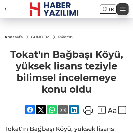
TR
Anasayfa
GÜNDEM
Tokat'ın
Bağbaşı
Köyü,
Tokat'ın Bağbaşı Köyü,
yüksek
lisans
teziyle
yüksek lisans teziyle
bilimsel
incelemeye
bilimsel incelemeye
konu oldu
konu oldu
Tokat'ın Bağbaşı Köyü, yüksek lisans