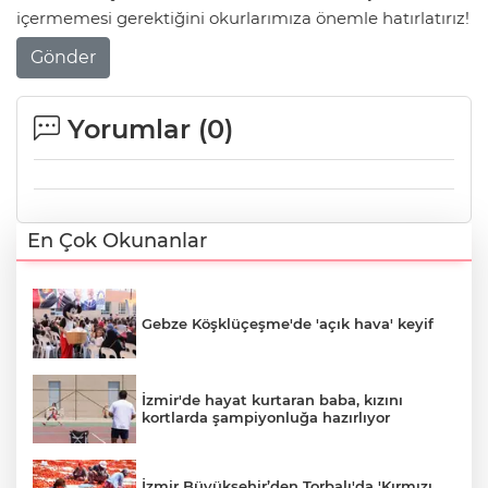
içermemesi gerektiğini okurlarımıza önemle hatırlatırız!
Gönder
Yorumlar (
0
)
En Çok Okunanlar
Gebze Köşklüçeşme'de 'açık hava' keyif
İzmir'de hayat kurtaran baba, kızını
kortlarda şampiyonluğa hazırlıyor
İzmir Büyükşehir’den Torbalı'da 'Kırmızı