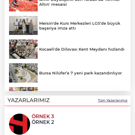
Altın' mesaisi
Mersin'de Kurs Merkezleri LGS’de büyük
başarıya imza attı
Kocaeli'de Dilovası Kent Meydanı hızlandı
Bursa Nilüfer’e 7 yeni park kazandırılıyor
İzmir Güzelbahçe Zabıtası'ndan kapsamlı
gıda denetimi
YAZARLARIMIZ
Tüm Yazarlarımız
ÖRNEK 3
Bakan Gürlek Mumcu ailesiyle görüştü
ÖRNEK 2