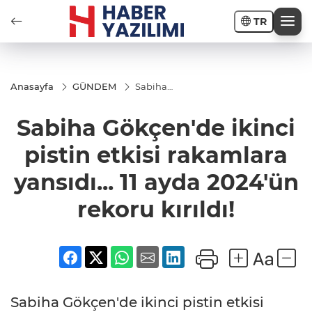
TR
Anasayfa
GÜNDEM
Sabiha
Gökçen'de
ikinci
Sabiha Gökçen'de ikinci
pistin
etkisi
rakamlara
pistin etkisi rakamlara
yansıdı... 11
ayda
yansıdı... 11 ayda 2024'ün
2024'ün
rekoru
kırıldı!
rekoru kırıldı!
Sabiha Gökçen'de ikinci pistin etkisi