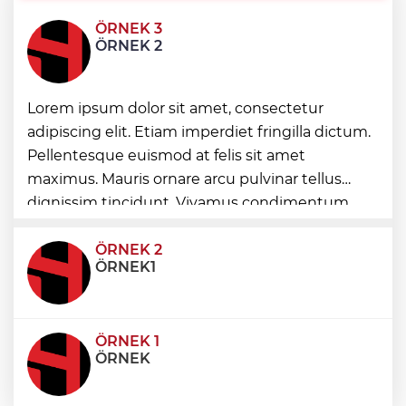
ÖRNEK 3
Yakıt barcı filosuna iki yeni gemi
ÖRNEK 2
Türk Tarih Kurumu’ndan tarihi içerikler
Lorem ipsum dolor sit amet, consectetur
tek platformda
adipiscing elit. Etiam imperdiet fringilla dictum.
Pellentesque euismod at felis sit amet
Türkiye ile Vietnam arasında 'hava'da
maximus. Mauris ornare arcu pulvinar tellus
yeni dönem... Sefer kapasitesi artırıldı
dignissim tincidunt. Vivamus condimentum
ultricies dictum. Donec id odio posuere,
condimentum eros et, faucibus sapien. Praese
ÖRNEK 2
ÖRNEK1
ÖRNEK 1
ÖRNEK