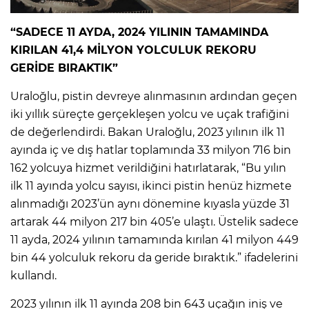
“SADECE 11 AYDA, 2024 YILININ TAMAMINDA
KIRILAN 41,4 MİLYON YOLCULUK REKORU
GERİDE BIRAKTIK”
Uraloğlu, pistin devreye alınmasının ardından geçen
iki yıllık süreçte gerçekleşen yolcu ve uçak trafiğini
de değerlendirdi. Bakan Uraloğlu, 2023 yılının ilk 11
ayında iç ve dış hatlar toplamında 33 milyon 716 bin
162 yolcuya hizmet verildiğini hatırlatarak, “Bu yılın
ilk 11 ayında yolcu sayısı, ikinci pistin henüz hizmete
alınmadığı 2023’ün aynı dönemine kıyasla yüzde 31
artarak 44 milyon 217 bin 405’e ulaştı. Üstelik sadece
11 ayda, 2024 yılının tamamında kırılan 41 milyon 449
bin 44 yolculuk rekoru da geride bıraktık.” ifadelerini
kullandı.
2023 yılının ilk 11 ayında 208 bin 643 uçağın iniş ve