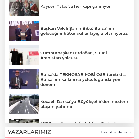
Kayseri Talas'ta her kapı çalınıyor
Başkan Vekili Şahin Biba: Bursa'nın
geleceğini bütüncül anlayışla planlıyoruz
Cumhurbaşkanı Erdoğan, Suudi
Arabistan yolcusu
Bursa’da TEKNOSAB KOBİ OSB tanıtıldı...
Bursa’nın kalkınma yolculuğunda yeni
dönem
Kocaeli Darıca’ya Büyükşehir'den modern
ulaşım yatırımı
MGK'dan 8 maddelik bildiri... Terörsüz
Türkiye, bölgesel güvenlik ve Gazze
YAZARLARIMIZ
Tüm Yazarlarımız
mesajı