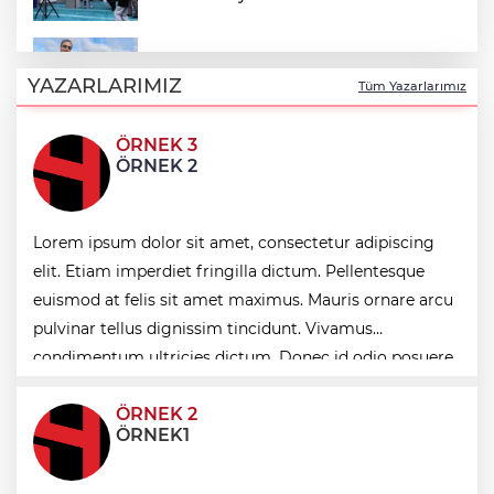
Motosiklet Kulübü'nden hayati uyarılar:
Kask tercih değil, zorunluluktur
YAZARLARIMIZ
Tüm Yazarlarımız
ÖRNEK 3
Balıkesir’de kadın muhtarlar dayanışma
ÖRNEK 2
kahvaltısında
"Casperlar" suç örgütüne dev operasyon!
Lorem ipsum dolor sit amet, consectetur adipiscing
151 şüpheli hakkında dava açıldı
elit. Etiam imperdiet fringilla dictum. Pellentesque
euismod at felis sit amet maximus. Mauris ornare arcu
Türk mühendis Polatkan, DARPA Lift
pulvinar tellus dignissim tincidunt. Vivamus
Challenge'da finale kaldı
condimentum ultricies dictum. Donec id odio posuere,
condimentum eros et, faucibus sapien. Praese
ÖRNEK 2
ÖRNEK1