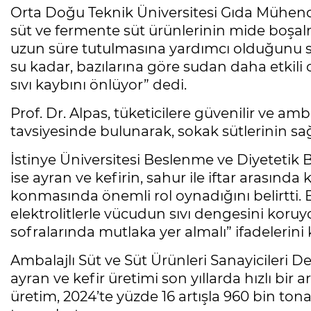
Orta Doğu Teknik Üniversitesi Gıda Mühendi
süt ve fermente süt ürünlerinin mide boşal
uzun süre tutulmasına yardımcı olduğunu söy
su kadar, bazılarına göre sudan daha etkili o
sıvı kaybını önlüyor” dedi.
Prof. Dr. Alpas, tüketicilere güvenilir ve amb
tavsiyesinde bulunarak, sokak sütlerinin sağl
İstinye Üniversitesi Beslenme ve Diyetetik
ise ayran ve kefirin, sahur ile iftar arasınd
konmasında önemli rol oynadığını belirtti. E
elektrolitlerle vücudun sıvı dengesini koru
sofralarında mutlaka yer almalı” ifadelerini 
Ambalajlı Süt ve Süt Ürünleri Sanayicileri D
ayran ve kefir üretimi son yıllarda hızlı bir 
üretim, 2024’te yüzde 16 artışla 960 bin tona,