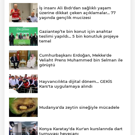
İş insanı Ali Bıdı'dan sağlıklı yaşam
üzerine dikkat çeken açıklamalar... 77
yaşında gençlik mucizesi
Gaziantep’te bin konut için anahtar
teslimi yapıldı... 5 bin konutluk projeye
temel
Cumhurbaşkanı Erdoğan, Mekke'de
Veliaht Prens Muhammed bin Selman ile
görüştü
Hayvancılıkta dijital dönem... GEKİS
Kars'ta uygulamaya alındı
Mudanya'da zeytin sineğiyle mücadele
Konya Karatay'da Kur'an kurslarında dart
turnuvası heyecanı