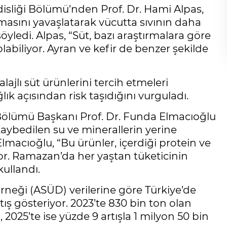
sliği Bölümü’nden Prof. Dr. Hami Alpas,
masını yavaşlatarak vücutta sıvının daha
ledi. Alpas, “Süt, bazı araştırmalara göre
labiliyor. Ayran ve kefir de benzer şekilde
alajlı süt ürünlerini tercih etmeleri
ık açısından risk taşıdığını vurguladı.
 Bölümü Başkanı Prof. Dr. Funda Elmacıoğlu
a kaybedilen su ve minerallerin yerine
lmacıoğlu, “Bu ürünler, içerdiği protein ve
yor. Ramazan’da her yaştan tüketicinin
kullandı.
erneği (ASÜD) verilerine göre Türkiye’de
artış gösteriyor. 2023’te 830 bin ton olan
 2025’te ise yüzde 9 artışla 1 milyon 50 bin