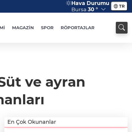
Hava Durumu
TR
Bursa
30 °
Mİ
MAGAZİN
SPOR
RÖPORTAJLAR
Süt ve ayran
manları
En Çok Okunanlar