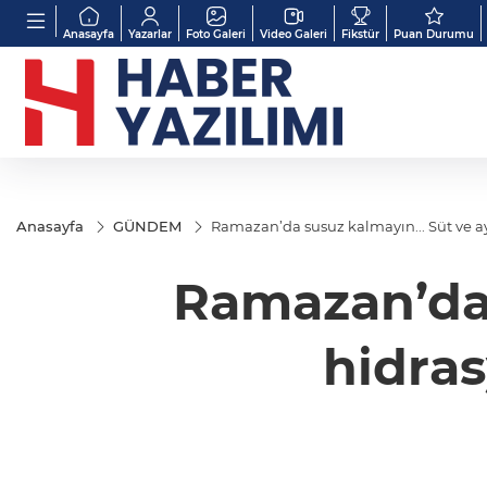
Anasayfa
Yazarlar
Foto Galeri
Video Galeri
Fikstür
Puan Durumu
Anasayfa
GÜNDEM
Ramazan’da susuz kalmayın... Süt ve a
Ramazan’da 
hidras