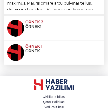
Mustafa Keser’den müzik ve kahkaha
maximus. Mauris ornare arcu pulvinar tellus
dolu gece
dignissim tincidunt. Vivamus condimentum
ultricies dictum. Donec id odio posuere,
condimentum eros et, faucibus sapien. Praese
ÖRNEK 2
ÖRNEK1
ÖRNEK 1
ÖRNEK
Gizlilik Politikası
Çerez Politikası
Veri Politikası