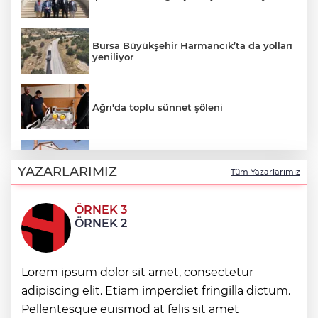
Bursa Büyükşehir Harmancık’ta da yolları
yeniliyor
Ağrı'da toplu sünnet şöleni
Avrupa Drama Buluşmaları gençleri
İzmir’de
YAZARLARIMIZ
Tüm Yazarlarımız
ÖRNEK 3
Osmangazi’de geleceğin yüzücüleri
ÖRNEK 2
sertifikalarını aldı
Lorem ipsum dolor sit amet, consectetur
Minik Hazar Ali, ilk kez “anne” dedi
adipiscing elit. Etiam imperdiet fringilla dictum.
Pellentesque euismod at felis sit amet