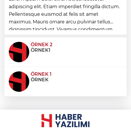
mapping ve drone gösterisi büyüledi
adipiscing elit. Etiam imperdiet fringilla dictum.
Pellentesque euismod at felis sit amet
Gümrük Muhafaza'dan kaçakçılığa darbe!
maximus. Mauris ornare arcu pulvinar tellus
2026'da 58 bin 519 canlı hayvan kurtarıldı
dignissim tincidunt. Vivamus condimentum
ultricies dictum. Donec id odio posuere,
condimentum eros et, faucibus sapien. Praese
ÖRNEK 2
ÖRNEK1
ÖRNEK 1
ÖRNEK