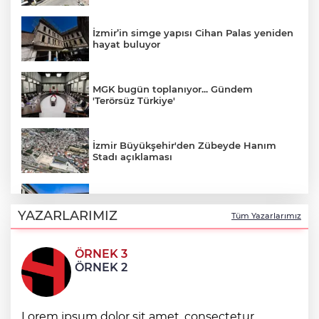
İzmir’in simge yapısı Cihan Palas yeniden
hayat buluyor
MGK bugün toplanıyor... Gündem
'Terörsüz Türkiye'
İzmir Büyükşehir'den Zübeyde Hanım
Stadı açıklaması
Mersin Sinema Ofisi Avrupa’nın djital
vitrininde
YAZARLARIMIZ
Tüm Yazarlarımız
ÖRNEK 3
Genel Sekreter Dr. Baraçlı’dan Gölcük’teki
ÖRNEK 2
projelere yakın takip
Konya Taş Bina'da festivale özel video
Lorem ipsum dolor sit amet, consectetur