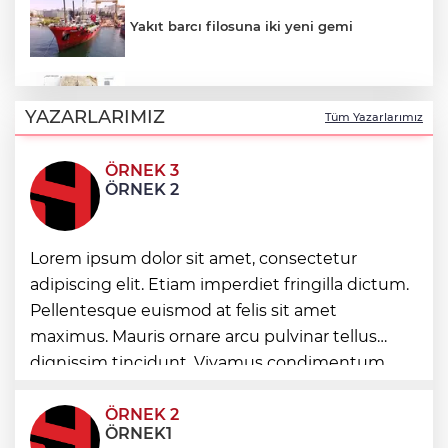
Yakıt barcı filosuna iki yeni gemi
Türk Tarih Kurumu’ndan tarihi içerikler
tek platformda
YAZARLARIMIZ
Tüm Yazarlarımız
ÖRNEK 3
Türkiye ile Vietnam arasında 'hava'da
ÖRNEK 2
yeni dönem... Sefer kapasitesi artırıldı
Görevden uzaklaştırılan Utku Caner
Lorem ipsum dolor sit amet, consectetur
Çaykara hakkında tahliye kararı
adipiscing elit. Etiam imperdiet fringilla dictum.
Pellentesque euismod at felis sit amet
Fındık alım fiyatları açıklandı... Alımlar 24
maximus. Mauris ornare arcu pulvinar tellus
Ağustos'ta başlıyor
dignissim tincidunt. Vivamus condimentum
ultricies dictum. Donec id odio posuere,
condimentum eros et, faucibus sapien. Praese
ÖRNEK 2
ÖRNEK1