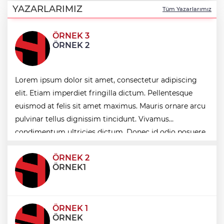
temaslar
YAZARLARIMIZ
Tüm Yazarlarımız
ÖRNEK 3
Keşan eski İlçe Millî Eğitim Müdürü
ÖRNEK 2
vefatının yıl dönümünde anıldı
Keşan'da 177 milyon liralık yeni Hükümet
Lorem ipsum dolor sit amet, consectetur adipiscing
Konağı'nın temeli atıldı
elit. Etiam imperdiet fringilla dictum. Pellentesque
euismod at felis sit amet maximus. Mauris ornare arcu
İzmit'te 3 Çınar Çocuk Evi için kura
pulvinar tellus dignissim tincidunt. Vivamus
çekimi gerçekleştirildi
condimentum ultricies dictum. Donec id odio posuere,
condimentum eros et, faucibus sapien. Praese
ÖRNEK 2
ÖRNEK1
ÖRNEK 1
ÖRNEK