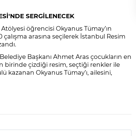
ESİ'NDE SERGİLENECEK
 Atölyesi öğrencisi Okyanus Tümay’ın
0 çalışma arasına seçilerek İstanbul Resim
zandı.
r Belediye Başkanı Ahmet Aras çocukların en
birinde çizdiği resim, seçtiği renkler ile
ü kazanan Okyanus Tümay’ı, ailesini,