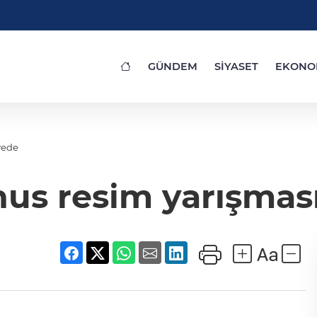
GÜNDEM
SİYASET
EKONO
vede
us resim yarışmas