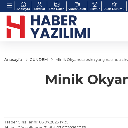
Anasayfa
Yazarlar
Foto Galeri
Video Galeri
Fikstür
Puan Durumu
Anasayfa
GÜNDEM
Minik Okyanus resim yarışmasında zir
Minik Okyan
Haber Giriş Tarihi: 03.07.2026 17:35
Haber Güncellenme Tarihi: 03.07.2026 17:35