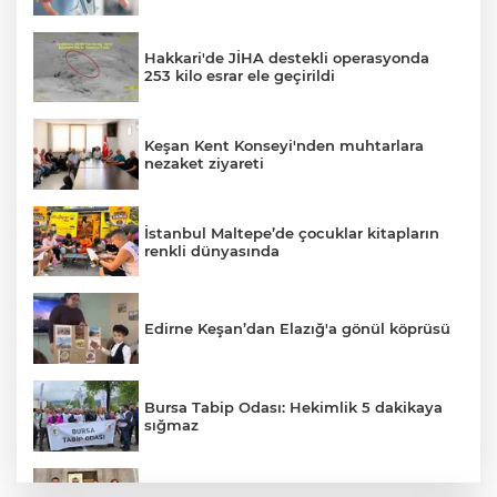
Hakkari'de JİHA destekli operasyonda
253 kilo esrar ele geçirildi
Keşan Kent Konseyi'nden muhtarlara
nezaket ziyareti
İstanbul Maltepe’de çocuklar kitapların
renkli dünyasında
Edirne Keşan’dan Elazığ'a gönül köprüsü
Bursa Tabip Odası: Hekimlik 5 dakikaya
sığmaz
Gebze’nin geleceği için Başkent'te güçlü