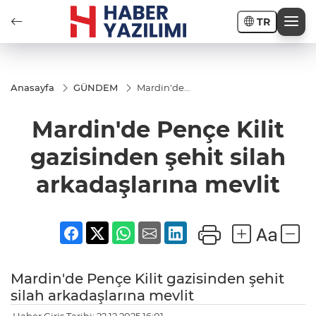
TR
Anasayfa
GÜNDEM
Mardin'de
Pençe Kilit
gazisinden
Mardin'de Pençe Kilit
şehit silah
arkadaşlarına
mevlit
gazisinden şehit silah
arkadaşlarına mevlit
Mardin'de Pençe Kilit gazisinden şehit
silah arkadaşlarına mevlit