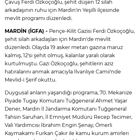
Çavuş Ferdi Özkoçoğlu, şehit düşen 12 silah
arkadaşının ruhu için Mardin'in Yeşilli ilçesinde
mevlit programı düzenledi.
MARDİN (İGFA) -
Pençe-Kilit Gazisi Ferdi Özkoçoğlu,
şehit silah arkadaşları için Mardin'de mevlit
düzenledi. Olayda 19 asker metan gazına maruz
kalmış, 12'si şehit olmuş, kalanlar yaralı olarak
kurtulmuştu. Gazi Özkoçoğlu, şehitlerin aziz
hatıralarını anmak amacıyla İlvanlıye Camii'nde
Mevlid-i Şerif okuttu.
Duygusal anların yaşandığı programa, 70. Mekanize
Piyade Tugay Komutanı Tuğgeneral Ahmet Yaşar
Dener, Mardin İl Jandarma Komutanı Tuğgeneral
Tahsin Saruhan, İl Emniyet Müdürü Recep Tecimer,
Vali Yardımcısı İbrahim Engin Şenay, Ömerli
Kaymakamı Furkan Çakır ile kamu kurum amirleri