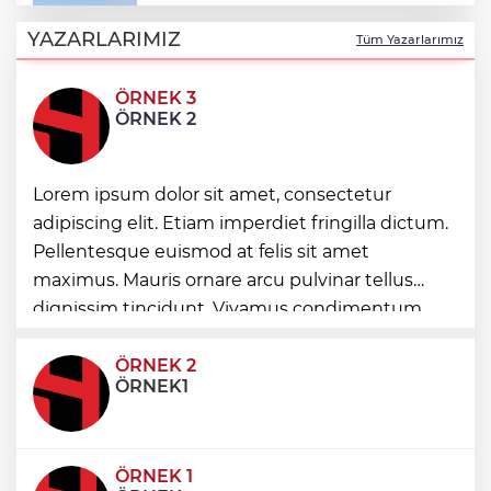
“Bu Kampta Hayat Var” projesi özel
bireylere yaz tatili sunuyor
YAZARLARIMIZ
Tüm Yazarlarımız
ÖRNEK 3
Trabzonspor'a büyük destek
ÖRNEK 2
Eskişehir'de kırsal mahallelere yeni su
Lorem ipsum dolor sit amet, consectetur
depoları
adipiscing elit. Etiam imperdiet fringilla dictum.
Pellentesque euismod at felis sit amet
Antalya Büyükşehir’den Kemer’e çevre
maximus. Mauris ornare arcu pulvinar tellus
düzenleme
dignissim tincidunt. Vivamus condimentum
ultricies dictum. Donec id odio posuere,
condimentum eros et, faucibus sapien. Praese
ÖRNEK 2
ÖRNEK1
ÖRNEK 1