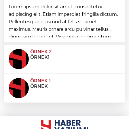
2025'te Ar-Ge'ye 254 milyar TL harcadık!
Lorem ipsum dolor sit amet, consectetur
Ar-Ge'de en büyük pay üniversitelere
adipiscing elit. Etiam imperdiet fringilla dictum.
Pellentesque euismod at felis sit amet
İzmir Karabağlar'da Gazeteci Barış Selçuk
maximus. Mauris ornare arcu pulvinar tellus
saygıyla anıldı
dignissim tincidunt. Vivamus condimentum
ultricies dictum. Donec id odio posuere,
condimentum eros et, faucibus sapien. Praese
ÖRNEK 2
ÖRNEK1
ÖRNEK 1
ÖRNEK