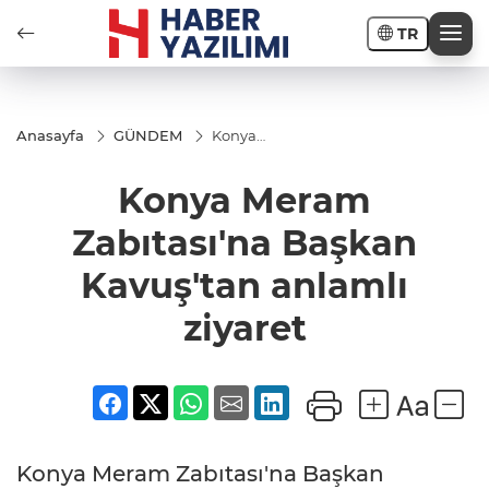
TR
Anasayfa
GÜNDEM
Konya
Meram
Zabıtası'na
Konya Meram
Başkan
Kavuş'tan
anlamlı
Zabıtası'na Başkan
ziyaret
Kavuş'tan anlamlı
ziyaret
Konya Meram Zabıtası'na Başkan