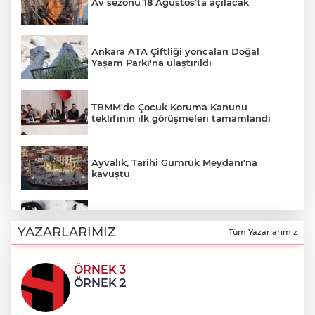
Av sezonu 18 Ağustos’ta açılacak
Ankara ATA Çiftliği yoncaları Doğal
Yaşam Parkı'na ulaştırıldı
TBMM'de Çocuk Koruma Kanunu
teklifinin ilk görüşmeleri tamamlandı
Ayvalık, Tarihi Gümrük Meydanı'na
kavuştu
Nevşehir Kültür Yolu'nda Merve Özbey
coşkusu
YAZARLARIMIZ
Tüm Yazarlarımız
ÖRNEK 3
'Ay Grubu' suç örgütüne 12 gözaltı!
ÖRNEK 2