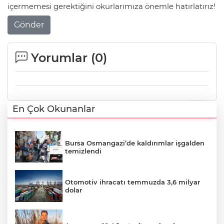
içermemesi gerektiğini okurlarımıza önemle hatırlatırız!
Gönder
Yorumlar (
0
)
En Çok Okunanlar
Bursa Osmangazi’de kaldırımlar işgalden
temizlendi
Otomotiv ihracatı temmuzda 3,6 milyar
dolar