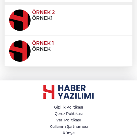
ultricies dictum. Donec id odio posuere,
condimentum eros et, faucibus sapien. Praese
ÖRNEK 2
ÖRNEK1
ÖRNEK 1
ÖRNEK
Gizlilik Politikası
Çerez Politikası
Veri Politikası
Kullanım Şartnamesi
Künye