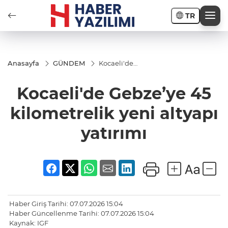
TR
Anasayfa
GÜNDEM
Kocaeli'de
Gebze’ye 45
kilometrelik
Kocaeli'de Gebze’ye 45
yeni altyapı
yatırımı
kilometrelik yeni altyapı
yatırımı
Haber Giriş Tarihi: 07.07.2026 15:04
Haber Güncellenme Tarihi: 07.07.2026 15:04
Kaynak: IGF