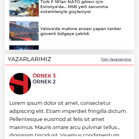
Türk F-16'ları NATO görevi için
Estonya'da... MSB yerli savunma
sistemleriyle güçleniyor
Yalova'da makine arızası yapan tanker
güvenli bölgeye çekildi
Bursa'da ilklerin festivalinde çocuklar da
şen şakrak
YAZARLARIMIZ
Tüm Yazarlarımız
ÖRNEK 3
Sakarya’da ücretsiz doğalgaza
ÖRNEK 2
kavuşacaklar
Antalya'da Korkuteli üreticisine çifte
Lorem ipsum dolor sit amet, consectetur
destek
adipiscing elit. Etiam imperdiet fringilla dictum.
Pellentesque euismod at felis sit amet
maximus. Mauris ornare arcu pulvinar tellus
Nilüfer’de kaldırımlar temizlendi
dignissim tincidunt. Vivamus condimentum