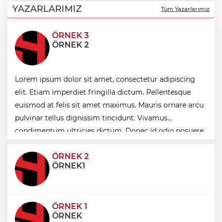
Osmangazilileri eğlendiriyor
YAZARLARIMIZ
Tüm Yazarlarımız
ÖRNEK 3
Düzce Yığılca'da Belediye Başkanı
ÖRNEK 2
Selami Savaş'a bir kapı daha kapandı!
ABD'de öldürülen Sebahattin Çiftçi'nin
Lorem ipsum dolor sit amet, consectetur adipiscing
eşinden adalet çağrısı: İki yıldır
mağduruz
elit. Etiam imperdiet fringilla dictum. Pellentesque
euismod at felis sit amet maximus. Mauris ornare arcu
İzmir Körfezi'ne nefes aldıran operasyon...
pulvinar tellus dignissim tincidunt. Vivamus
Manda ve Bostanlı temizlendi
condimentum ultricies dictum. Donec id odio posuere,
condimentum eros et, faucibus sapien. Praese
ÖRNEK 2
ÖRNEK1
ÖRNEK 1
ÖRNEK