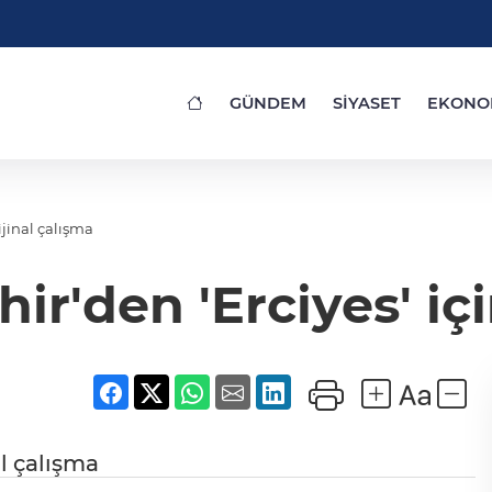
GÜNDEM
SİYASET
EKONO
ijinal çalışma
r'den 'Erciyes' içi
al çalışma