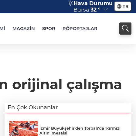
Hava Durumu
TR
Bursa
32 °
Mİ
MAGAZİN
SPOR
RÖPORTAJLAR
n orijinal çalışma
En Çok Okunanlar
İzmir Büyükşehir’den Torbalı'da 'Kırmızı
Altın' mesaisi