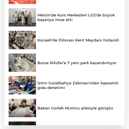
Mersin'de Kurs Merkezleri LGS’de büyük
başarıya imza attı
Kocaeli'de Dilovası Kent Meydanı hızlandı
Bursa Nilüfer’e 7 yeni park kazandırılıyor
İzmir Güzelbahçe Zabıtası'ndan kapsamlı
gıda denetimi
Bakan Gürlek Mumcu ailesiyle görüştü
Bursa'da 'Mahalle Şenlikleri'