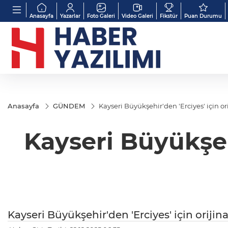
Anasayfa
Yazarlar
Foto Galeri
Video Galeri
Fikstür
Puan Durumu
Anasayfa
GÜNDEM
Kayseri Büyükşehir'den 'Erciyes' için or
Kayseri Büyükşehi
Kayseri Büyükşehir'den 'Erciyes' için orijin