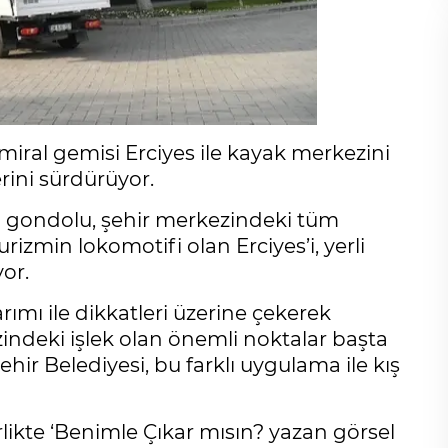
miral gemisi Erciyes ile kayak merkezini
rini sürdürüyor.
lı gondolu, şehir merkezindeki tüm
izmin lokomotifi olan Erciyes’i, yerli
or.
arımı ile dikkatleri üzerine çekerek
indeki işlek olan önemli noktalar başta
ir Belediyesi, bu farklı uygulama ile kış
irlikte ‘Benimle Çıkar mısın? yazan görsel