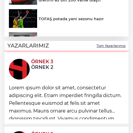
TOFAŞ potada yeni sezonu hazır
BTSO Başkanı Burkay, 2030 vizyonunu
62. Meslek Komitesi ile değerlendirdi
YAZARLARIMIZ
Tüm Yazarlarımız
ÖRNEK 3
Balıkesir’de kıyılar anlık takip ediliyor
ÖRNEK 2
“Bu Kampta Hayat Var” projesi özel
Lorem ipsum dolor sit amet, consectetur
bireylere yaz tatili sunuyor
adipiscing elit. Etiam imperdiet fringilla dictum.
Pellentesque euismod at felis sit amet
maximus. Mauris ornare arcu pulvinar tellus
Trabzonspor'a büyük destek
dignissim tincidunt. Vivamus condimentum
ultricies dictum. Donec id odio posuere,