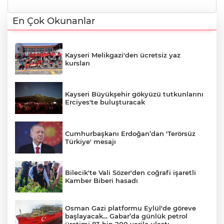
En Çok Okunanlar
Kayseri Melikgazi'den ücretsiz yaz
kursları
Kayseri Büyükşehir gökyüzü tutkunlarını
Erciyes'te buluşturacak
Cumhurbaşkanı Erdoğan’dan 'Terörsüz
Türkiye' mesajı
Bilecik'te Vali Sözer'den coğrafi işaretli
Kamber Biberi hasadı
Osman Gazi platformu Eylül'de göreve
başlayacak... Gabar’da günlük petrol
üretimi 83 bin 200 varile ulaştı