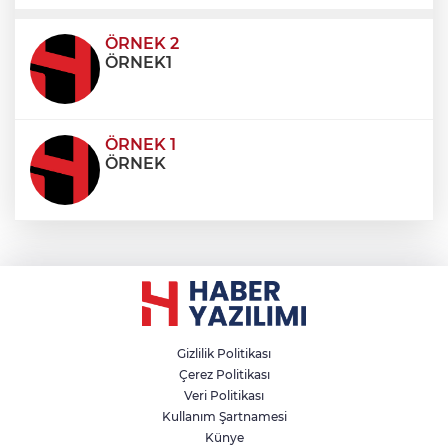
ultricies dictum. Donec id odio posuere,
condimentum eros et, faucibus sapien. Praese
ÖRNEK 2
ÖRNEK1
ÖRNEK 1
ÖRNEK
Gizlilik Politikası
Çerez Politikası
Veri Politikası
Kullanım Şartnamesi
Künye