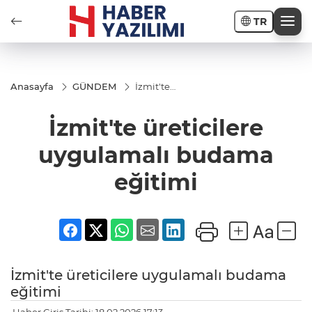
TR
Anasayfa
GÜNDEM
İzmit'te
üreticilere
uygulamalı
İzmit'te üreticilere
budama
eğitimi
uygulamalı budama
eğitimi
İzmit'te üreticilere uygulamalı budama
eğitimi