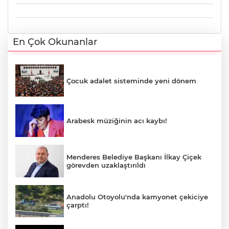
En Çok Okunanlar
Çocuk adalet sisteminde yeni dönem
Arabesk müziğinin acı kaybı!
Menderes Belediye Başkanı İlkay Çiçek
görevden uzaklaştırıldı
Anadolu Otoyolu'nda kamyonet çekiciye
çarptı!