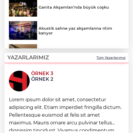
Ganita Akşamları’nda büyük coşku
Akustik sahne yaz akşamlarına ritim
katıyor
Kırsal yollara neşter
YAZARLARIMIZ
Tüm Yazarlarımız
ÖRNEK 3
Denizli'de 160 milyon TL’lik alt ve üstyapı
ÖRNEK 2
yatırımı
Lorem ipsum dolor sit amet, consectetur
Şampiyonlar, İETT ile İstanbul’da
adipiscing elit. Etiam imperdiet fringilla dictum.
Pellentesque euismod at felis sit amet
Ayvalık’ta üretici ve el emeği pazarı renk
maximus. Mauris ornare arcu pulvinar tellus
katıyor
dignissim tincidunt. Vivamus condimentum