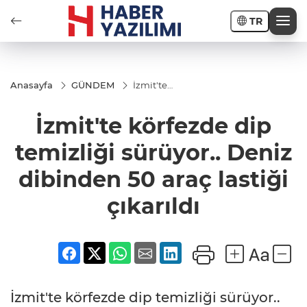
TR
Anasayfa
GÜNDEM
İzmit'te
körfezde
dip
İzmit'te körfezde dip
temizliği
sürüyor..
Deniz
temizliği sürüyor.. Deniz
dibinden
50 araç
dibinden 50 araç lastiği
lastiği
çıkarıldı
çıkarıldı
İzmit'te körfezde dip temizliği sürüyor..