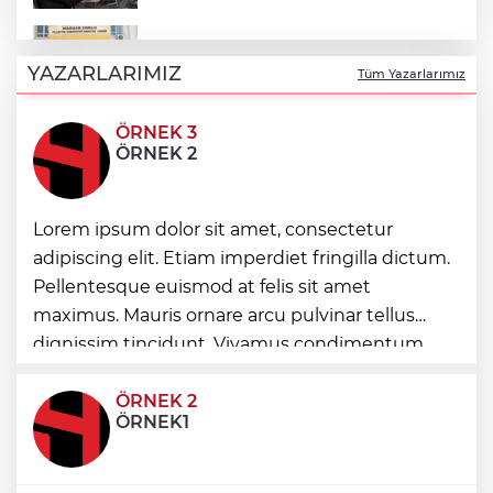
Plastik sanayicilerinden 'ara eleman'
alarmı
YAZARLARIMIZ
Tüm Yazarlarımız
ÖRNEK 3
TÜRKYED: Gençlere yapılan yatırım,
ÖRNEK 2
Türkiye’nin geleceğine yatırımdır
Kepsut’a Orman İşletme Müdürlüğü
Lorem ipsum dolor sit amet, consectetur
kuruluyor
adipiscing elit. Etiam imperdiet fringilla dictum.
Pellentesque euismod at felis sit amet
Galatasaray tribün liderine gözaltı
maximus. Mauris ornare arcu pulvinar tellus
talimatı
dignissim tincidunt. Vivamus condimentum
ultricies dictum. Donec id odio posuere,
condimentum eros et, faucibus sapien. Praese
ÖRNEK 2
ÖRNEK1