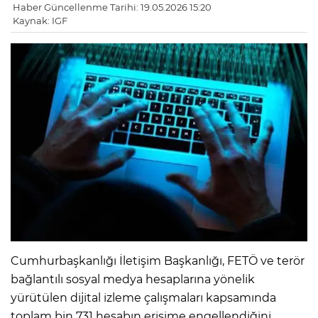
Haber Güncellenme Tarihi: 19.05.2026 15:20
Kaynak: IGF
Cumhurbaşkanlığı İletişim Başkanlığı, FETÖ ve terör
bağlantılı sosyal medya hesaplarına yönelik
yürütülen dijital izleme çalışmaları kapsamında
toplam bin 731 hesabın erişime engellendiğini