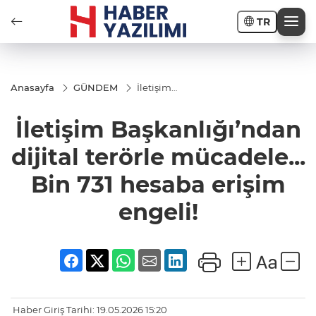
TR
Anasayfa
GÜNDEM
İletişim
Başkanlığı’ndan
dijital terörle
İletişim Başkanlığı’ndan
mücadele... Bin
731 hesaba
erişim engeli!
dijital terörle mücadele...
Bin 731 hesaba erişim
engeli!
Haber Giriş Tarihi: 19.05.2026 15:20