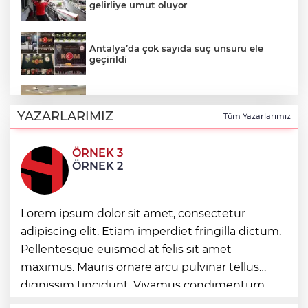
gelirliye umut oluyor
Antalya’da çok sayıda suç unsuru ele
geçirildi
Batman Sason Devlet'te çalışanların
talepleri dinlendi
YAZARLARIMIZ
Tüm Yazarlarımız
ÖRNEK 3
Gaziantep’te Yaz Kur’an Kursu
ÖRNEK 2
öğrencilerine bisikletli ödül
Lorem ipsum dolor sit amet, consectetur
Ormanya’da doğanın farklı yüzü
adipiscing elit. Etiam imperdiet fringilla dictum.
Pellentesque euismod at felis sit amet
maximus. Mauris ornare arcu pulvinar tellus
İstanbul’da suç çetelerine operasyon!
dignissim tincidunt. Vivamus condimentum
ultricies dictum. Donec id odio posuere,