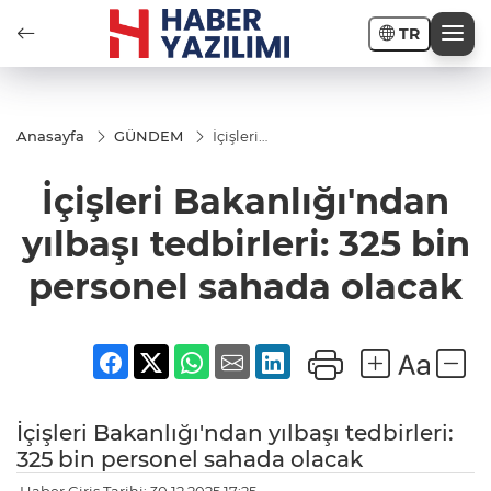
TR
Anasayfa
GÜNDEM
İçişleri
Bakanlığı'ndan
yılbaşı
İçişleri Bakanlığı'ndan
tedbirleri: 325
bin personel
sahada olacak
yılbaşı tedbirleri: 325 bin
personel sahada olacak
İçişleri Bakanlığı'ndan yılbaşı tedbirleri:
325 bin personel sahada olacak