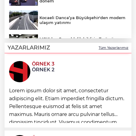
dönem
Kocaeli Darıca’ya Büyükşehir'den modern
ulaşım yatırımı
MGK'dan 8 maddelik bildiri... Terörsüz
Türkiye, bölgesel güvenlik ve Gazze
YAZARLARIMIZ
Tüm Yazarlarımız
mesajı
ÖRNEK 3
Yakıt barcı filosuna iki yeni gemi
ÖRNEK 2
Türk Tarih Kurumu’ndan tarihi içerikler
Lorem ipsum dolor sit amet, consectetur
tek platformda
adipiscing elit. Etiam imperdiet fringilla dictum.
Pellentesque euismod at felis sit amet
Türkiye ile Vietnam arasında 'hava'da
maximus. Mauris ornare arcu pulvinar tellus
yeni dönem... Sefer kapasitesi artırıldı
dignissim tincidunt. Vivamus condimentum
ultricies dictum. Donec id odio posuere,