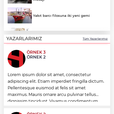
Yakıt barcı filosuna iki yeni gemi
Türk Tarih Kurumu’ndan tarihi içerikler
tek platformda
YAZARLARIMIZ
Tüm Yazarlarımız
ÖRNEK 3
Türkiye ile Vietnam arasında 'hava'da
ÖRNEK 2
yeni dönem... Sefer kapasitesi artırıldı
Görevden uzaklaştırılan Utku Caner
Lorem ipsum dolor sit amet, consectetur
Çaykara hakkında tahliye kararı
adipiscing elit. Etiam imperdiet fringilla dictum.
Pellentesque euismod at felis sit amet
Fındık alım fiyatları açıklandı... Alımlar 24
maximus. Mauris ornare arcu pulvinar tellus
Ağustos'ta başlıyor
dignissim tincidunt. Vivamus condimentum
ultricies dictum. Donec id odio posuere,