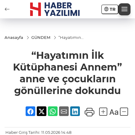
TR
Anasayfa
GÜNDEM
“Hayatımın
İlk
Kütüphanesi
“Hayatımın İlk
Annem”
anne ve
çocukların
Kütüphanesi Annem”
gönüllerine
dokundu
anne ve çocukların
gönüllerine dokundu
Haber Giriş Tarihi: 11.05.2026 14:48