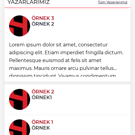
nezaket ziyareti
YAZARLARIMIZ
Tüm Yazarlarımız
ÖRNEK 3
İstanbul Maltepe’de çocuklar kitapların
ÖRNEK 2
renkli dünyasında
Lorem ipsum dolor sit amet, consectetur
Edirne Keşan’dan Elazığ'a gönül köprüsü
adipiscing elit. Etiam imperdiet fringilla dictum.
Pellentesque euismod at felis sit amet
Bursa Tabip Odası: Hekimlik 5 dakikaya
maximus. Mauris ornare arcu pulvinar tellus
sığmaz
dignissim tincidunt. Vivamus condimentum
ultricies dictum. Donec id odio posuere,
condimentum eros et, faucibus sapien. Praese
ÖRNEK 2
ÖRNEK1
ÖRNEK 1
ÖRNEK