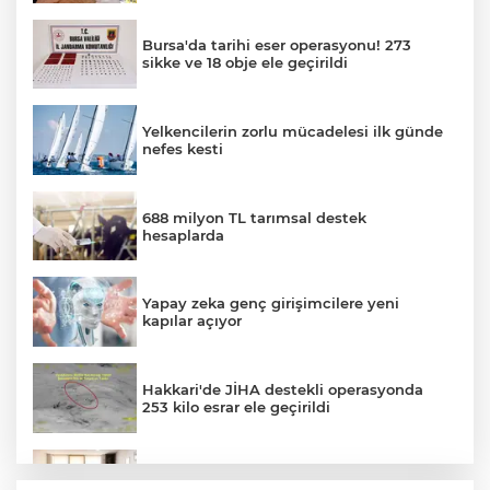
Bursa'da tarihi eser operasyonu! 273
sikke ve 18 obje ele geçirildi
Yelkencilerin zorlu mücadelesi ilk günde
nefes kesti
688 milyon TL tarımsal destek
hesaplarda
Yapay zeka genç girişimcilere yeni
kapılar açıyor
Hakkari'de JİHA destekli operasyonda
253 kilo esrar ele geçirildi
Keşan Kent Konseyi'nden muhtarlara