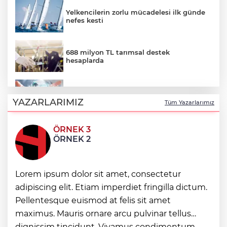
Yelkencilerin zorlu mücadelesi ilk günde
nefes kesti
688 milyon TL tarımsal destek
hesaplarda
Yapay zeka genç girişimcilere yeni
kapılar açıyor
YAZARLARIMIZ
Tüm Yazarlarımız
ÖRNEK 3
Hakkari'de JİHA destekli operasyonda
ÖRNEK 2
253 kilo esrar ele geçirildi
Keşan Kent Konseyi'nden muhtarlara
Lorem ipsum dolor sit amet, consectetur
nezaket ziyareti
adipiscing elit. Etiam imperdiet fringilla dictum.
Pellentesque euismod at felis sit amet
İstanbul Maltepe’de çocuklar kitapların
maximus. Mauris ornare arcu pulvinar tellus
renkli dünyasında
dignissim tincidunt. Vivamus condimentum