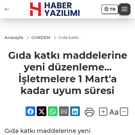
TR
Anasayfa
GÜNDEM
Gıda katkı
maddelerine
yeni
Gıda katkı maddelerine
düzenleme...
İşletmelere 1
Mart'a kadar
yeni düzenleme...
uyum süresi
İşletmelere 1 Mart'a
kadar uyum süresi
Gıda katkı maddelerine yeni