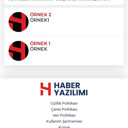
ultricies dictum. Donec id odio posuere,
condimentum eros et, faucibus sapien. Praese
ÖRNEK 2
ÖRNEK1
ÖRNEK 1
ÖRNEK
Gizlilik Politikası
Çerez Politikası
Veri Politikası
Kullanım Şartnamesi
Künye