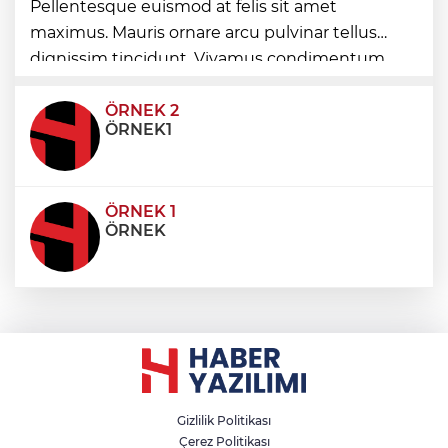
Pellentesque euismod at felis sit amet
maximus. Mauris ornare arcu pulvinar tellus
Ağrı'da toplu sünnet şöleni
dignissim tincidunt. Vivamus condimentum
ultricies dictum. Donec id odio posuere,
condimentum eros et, faucibus sapien. Praese
ÖRNEK 2
ÖRNEK1
ÖRNEK 1
ÖRNEK
Gizlilik Politikası
Çerez Politikası