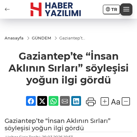
TR
Anasayfa
GÜNDEM
Gaziantep’te
“İnsan
Aklının
Gaziantep’te “İnsan
Sırları”
söyleşisi
yoğun ilgi
Aklının Sırları” söyleşisi
gördü
yoğun ilgi gördü
Gaziantep’te “İnsan Aklının Sırları”
söyleşisi yoğun ilgi gördü