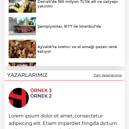
Denizli'de 160 milyon TL’lik alt ve üstyapı
yatırımı
Şampiyonlar, İETT ile İstanbul’da
Ayvalık’ta üretici ve el emeği pazarı renk
katıyor
DAĞDER ve BUMEV'den eğitim için güç
birliği
YAZARLARIMIZ
Tüm Yazarlarımız
ÖRNEK 3
İpsala OSB'nin gelişimi için kritik ziyaret
ÖRNEK 2
Bursa Büyükşehir Harmancık’ta da yolları
Lorem ipsum dolor sit amet, consectetur
yeniliyor
adipiscing elit. Etiam imperdiet fringilla dictum.