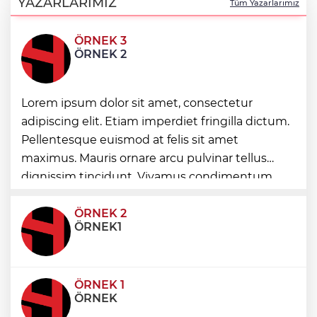
YAZARLARIMIZ
Tüm Yazarlarımız
ÖRNEK 3
Mersin’de çocuklar geleneksel oyunlarla
ÖRNEK 2
buluştu
Lorem ipsum dolor sit amet, consectetur
Manisa’da üst geçide asansör kolaylığı
adipiscing elit. Etiam imperdiet fringilla dictum.
Pellentesque euismod at felis sit amet
maximus. Mauris ornare arcu pulvinar tellus
İzmir’in ilk lavanta parkı geliyor
dignissim tincidunt. Vivamus condimentum
ultricies dictum. Donec id odio posuere,
condimentum eros et, faucibus sapien. Praese
ÖRNEK 2
ÖRNEK1
ÖRNEK 1
ÖRNEK