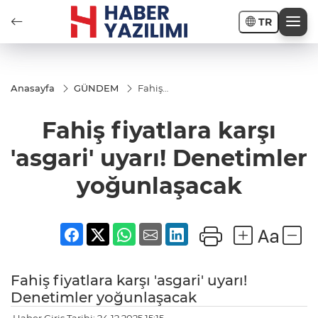
TR
Anasayfa
GÜNDEM
Fahiş
fiyatlara karşı
'asgari' uyarı!
Fahiş fiyatlara karşı
Denetimler
yoğunlaşacak
'asgari' uyarı! Denetimler
yoğunlaşacak
Fahiş fiyatlara karşı 'asgari' uyarı!
Denetimler yoğunlaşacak