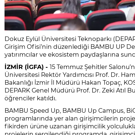
Dokuz Eylül Üniversitesi Teknoparkı (DEP
Girişim Ofisi’nin düzenlediği BAMBU UP Dem
yatırımcılar ve ekosistem paydaşlarına sun
İZMİR (İGFA) -
15 Temmuz Şehitler Salonu’nd
Üniversitesi Rektör Yardımcısı Prof. Dr. Hamd
Bakanlığı İzmir İl Müdürü Hakan Topaç, KOS
DEPARK Genel Müdürü Prof. Dr. Zeki Atıl Bul
öğrenciler katıldı.
BAMBU Speed Up, BAMBU Up Campus, BiGG
programlarında yer alan girişimcilerin projel
fikirden ürüne uzanan girişimcilik yolculukları
projelerin sergilendiği programda, girişimcile