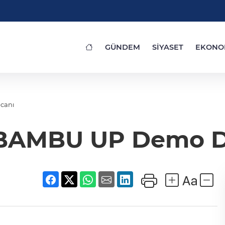
GÜNDEM
SİYASET
EKONO
canı
BAMBU UP Demo D