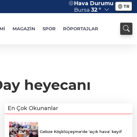
Hava Durumu
TR
Bursa
32 °
Mİ
MAGAZİN
SPOR
RÖPORTAJLAR
ay heyecanı
En Çok Okunanlar
Gebze Köşklüçeşme'de 'açık hava' keyif