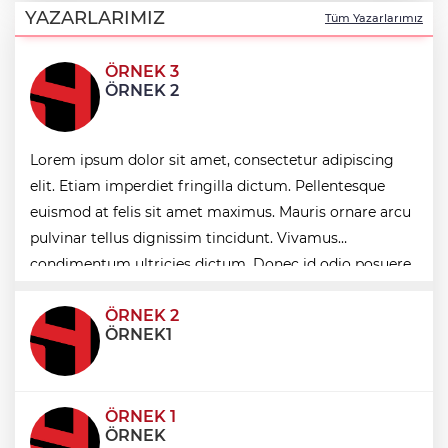
gıda denetimi
YAZARLARIMIZ
Tüm Yazarlarımız
ÖRNEK 3
Bakan Gürlek Mumcu ailesiyle görüştü
ÖRNEK 2
Bursa'da 'Mahalle Şenlikleri'
Lorem ipsum dolor sit amet, consectetur adipiscing
Osmangazilileri eğlendiriyor
elit. Etiam imperdiet fringilla dictum. Pellentesque
euismod at felis sit amet maximus. Mauris ornare arcu
Düzce Yığılca'da Belediye Başkanı
pulvinar tellus dignissim tincidunt. Vivamus
Selami Savaş'a bir kapı daha kapandı!
condimentum ultricies dictum. Donec id odio posuere,
condimentum eros et, faucibus sapien. Praese
ÖRNEK 2
ÖRNEK1
ÖRNEK 1
ÖRNEK