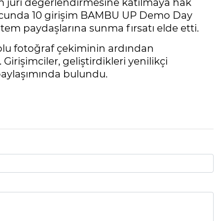
im jüri değerlendirmesine katılmaya hak
nucunda 10 girişim BAMBU UP Demo Day
stem paydaşlarına sunma fırsatı elde etti.
plu fotoğraf çekiminin ardından
irişimciler, geliştirdikleri yenilikçi
i paylaşımında bulundu.