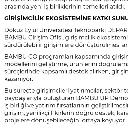
arasında yeni iş birliklerinin temelleri atıldı.
GİRİŞİMCİLİK EKOSİSTEMİNE KATKI SU
Dokuz Eylül Üniversitesi Teknoparkı DEPARK
BAMBU Girişim Ofisi, girişimcilik ekosistemin
sürdürülebilir girişimlere dönüştürülmesi am
BAMBU GO programları kapsamında girişimci a
modellerini geliştirme, ürünlerini doğrulama
süreçlerinde kapsamlı destek alırken, giriş
kazanıyor.
Bu süreçte girişimcileri yatırımcılar, sektör
paydaşlarıyla buluşturan BAMBU UP Demo Da
iş birliği ve yatırım fırsatlarının geliştirilme
girişim, yenilikçi fikirlerin doğru destek, ka
projelere dönüşebileceğini ortaya koyuyor.