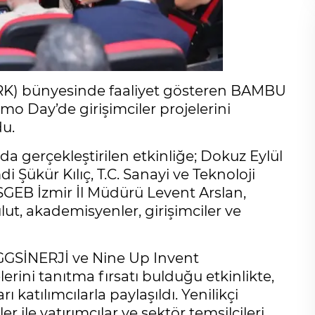
ARK) bünyesinde faaliyet gösteren BAMBU
o Day’de girişimciler projelerini
du.
a gerçekleştirilen etkinliğe; Dokuz Eylül
i Şükür Kılıç, T.C. Sanayi ve Teknoloji
GEB İzmir İl Müdürü Levent Arslan,
ut, akademisyenler, girişimciler ve
SİNERJİ ve Nine Up Invent
erini tanıtma fırsatı bulduğu etkinlikte,
 katılımcılarla paylaşıldı. Yenilikçi
r ile yatırımcılar ve sektör temsilcileri