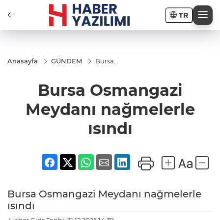
TR
Anasayfa
GÜNDEM
Bursa
Osmangazi
Meydanı
Bursa Osmangazi
nağmelerle
ısındı
Meydanı nağmelerle
ısındı
Bursa Osmangazi Meydanı nağmelerle
ısındı