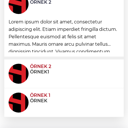
Kocaeli'de Dilovası Kent Meydanı hızlandı
ÖRNEK 2
Lorem ipsum dolor sit amet, consectetur
Bursa Nilüfer’e 7 yeni park kazandırılıyor
adipiscing elit. Etiam imperdiet fringilla dictum.
Pellentesque euismod at felis sit amet
İzmir Güzelbahçe Zabıtası'ndan kapsamlı
maximus. Mauris ornare arcu pulvinar tellus
gıda denetimi
dignissim tincidunt. Vivamus condimentum
ultricies dictum. Donec id odio posuere,
condimentum eros et, faucibus sapien. Praese
ÖRNEK 2
ÖRNEK1
ÖRNEK 1
ÖRNEK