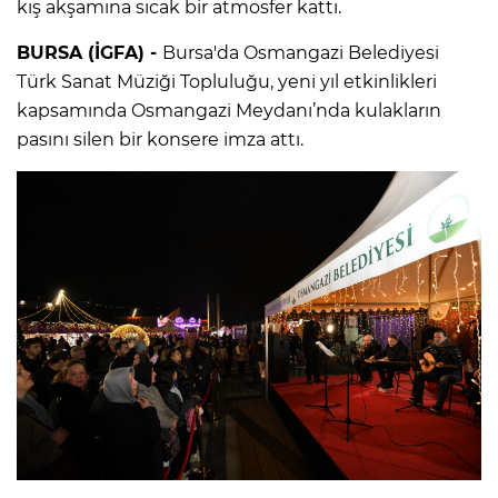
kış akşamına sıcak bir atmosfer kattı.
BURSA (İGFA) -
Bursa'da Osmangazi Belediyesi
Türk Sanat Müziği Topluluğu, yeni yıl etkinlikleri
kapsamında Osmangazi Meydanı’nda kulakların
pasını silen bir konsere imza attı.