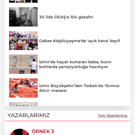
30 ilde DEAŞ'a 104 gözaltı!
Gebze Köşklüçeşme'de 'açık hava' keyif
İzmir'de hayat kurtaran baba, kızını
kortlarda şampiyonluğa hazırlıyor
İzmir Büyükşehir’den Torbalı'da 'Kırmızı
Altın' mesaisi
Mersin'de Kurs Merkezleri LGS’de büyük
başarıya imza attı
YAZARLARIMIZ
Tüm Yazarlarımız
ÖRNEK 3