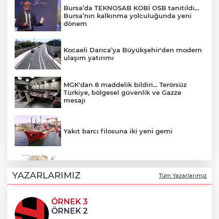
Bursa’da TEKNOSAB KOBİ OSB tanıtıldı...
Bursa’nın kalkınma yolculuğunda yeni
dönem
Kocaeli Darıca’ya Büyükşehir'den modern
ulaşım yatırımı
MGK'dan 8 maddelik bildiri... Terörsüz
Türkiye, bölgesel güvenlik ve Gazze
mesajı
Yakıt barcı filosuna iki yeni gemi
Türk Tarih Kurumu’ndan tarihi içerikler
tek platformda
YAZARLARIMIZ
Tüm Yazarlarımız
ÖRNEK 3
Türkiye ile Vietnam arasında 'hava'da
ÖRNEK 2
yeni dönem... Sefer kapasitesi artırıldı