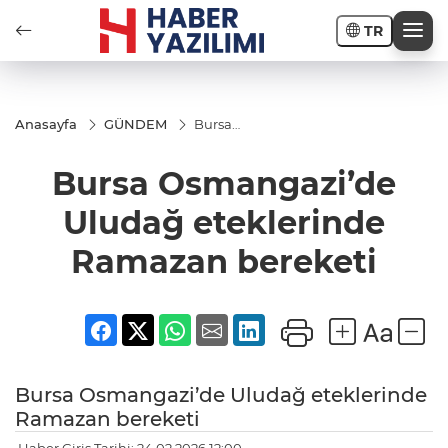
TR
Anasayfa
GÜNDEM
Bursa
Osmangazi’de
Uludağ
Bursa Osmangazi’de
eteklerinde
Ramazan
bereketi
Uludağ eteklerinde
Ramazan bereketi
Bursa Osmangazi’de Uludağ eteklerinde
Ramazan bereketi