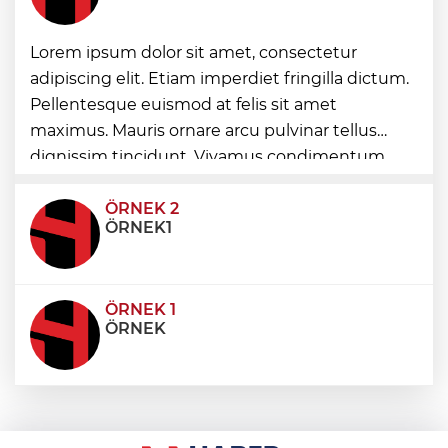
Görevden uzaklaştırılan Utku Caner
Lorem ipsum dolor sit amet, consectetur
Çaykara hakkında tahliye kararı
adipiscing elit. Etiam imperdiet fringilla dictum.
Pellentesque euismod at felis sit amet
Fındık alım fiyatları açıklandı... Alımlar 24
maximus. Mauris ornare arcu pulvinar tellus
Ağustos'ta başlıyor
dignissim tincidunt. Vivamus condimentum
ultricies dictum. Donec id odio posuere,
condimentum eros et, faucibus sapien. Praese
ÖRNEK 2
ÖRNEK1
ÖRNEK 1
ÖRNEK