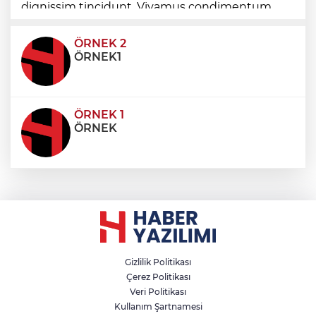
dignissim tincidunt. Vivamus condimentum
ultricies dictum. Donec id odio posuere,
condimentum eros et, faucibus sapien. Praese
ÖRNEK 2
ÖRNEK1
ÖRNEK 1
ÖRNEK
Gizlilik Politikası
Çerez Politikası
Veri Politikası
Kullanım Şartnamesi