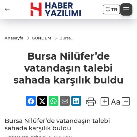
TR
Anasayfa
GÜNDEM
Bursa
Nilüfer’de
vatandaşın
Bursa Nilüfer’de
talebi
sahada
karşılık
vatandaşın talebi
buldu
sahada karşılık buldu
Bursa Nilüfer’de vatandaşın talebi
sahada karşılık buldu