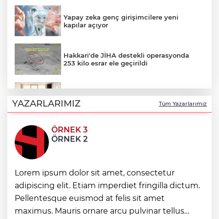
Yapay zeka genç girişimcilere yeni
kapılar açıyor
Hakkari'de JİHA destekli operasyonda
253 kilo esrar ele geçirildi
Keşan Kent Konseyi'nden muhtarlara
nezaket ziyareti
YAZARLARIMIZ
Tüm Yazarlarımız
ÖRNEK 3
İstanbul Maltepe’de çocuklar kitapların
ÖRNEK 2
renkli dünyasında
Lorem ipsum dolor sit amet, consectetur
Edirne Keşan’dan Elazığ'a gönül köprüsü
adipiscing elit. Etiam imperdiet fringilla dictum.
Pellentesque euismod at felis sit amet
Bursa Tabip Odası: Hekimlik 5 dakikaya
maximus. Mauris ornare arcu pulvinar tellus
sığmaz