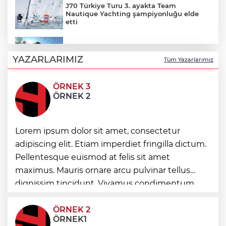
J70 Türkiye Turu 3. ayakta Team
Nautique Yachting şampiyonluğu elde
etti
Bursa’da 700 yıllık ruh marşlarla
yaşatılıyor
YAZARLARIMIZ
Tüm Yazarlarımız
ÖRNEK 3
Bursa'da rahvan atları şampiyonluğa
ÖRNEK 2
koştu
Havacılıkta Türkiye farkı...
Lorem ipsum dolor sit amet, consectetur
Havalimanlarında 7 ayda 138,7 milyon
yolcu
adipiscing elit. Etiam imperdiet fringilla dictum.
Pellentesque euismod at felis sit amet
İzmitli mahalle muhtarları Sarısu Gençlik
maximus. Mauris ornare arcu pulvinar tellus
Kampı’nda ağırlandı
dignissim tincidunt. Vivamus condimentum
ultricies dictum. Donec id odio posuere,
condimentum eros et, faucibus sapien. Praese
ÖRNEK 2
ÖRNEK1