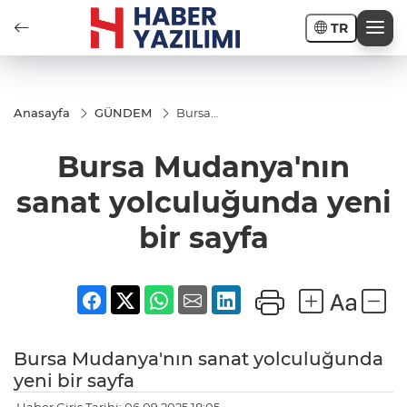
TR
Anasayfa
GÜNDEM
Bursa
Mudanya'nın
sanat
Bursa Mudanya'nın
yolculuğunda
yeni bir sayfa
sanat yolculuğunda yeni
bir sayfa
Bursa Mudanya'nın sanat yolculuğunda
yeni bir sayfa