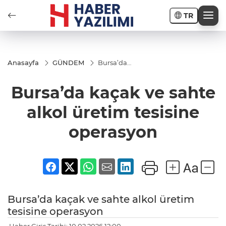
TR
Anasayfa
GÜNDEM
Bursa’da
kaçak ve
sahte
Bursa’da kaçak ve sahte
alkol
üretim
tesisine
alkol üretim tesisine
operasyon
operasyon
Bursa’da kaçak ve sahte alkol üretim
tesisine operasyon