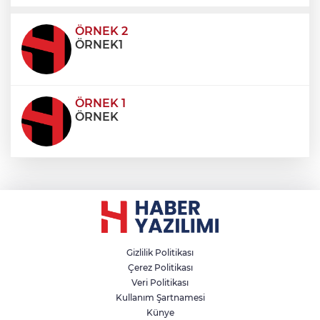
ultricies dictum. Donec id odio posuere,
condimentum eros et, faucibus sapien. Praese
ÖRNEK 2
ÖRNEK1
ÖRNEK 1
ÖRNEK
Gizlilik Politikası
Çerez Politikası
Veri Politikası
Kullanım Şartnamesi
Künye