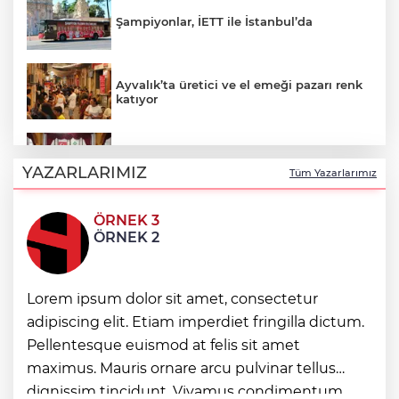
Şampiyonlar, İETT ile İstanbul’da
Ayvalık’ta üretici ve el emeği pazarı renk
katıyor
DAĞDER ve BUMEV'den eğitim için güç
birliği
YAZARLARIMIZ
Tüm Yazarlarımız
ÖRNEK 3
İpsala OSB'nin gelişimi için kritik ziyaret
ÖRNEK 2
Bursa Büyükşehir Harmancık’ta da yolları
Lorem ipsum dolor sit amet, consectetur
yeniliyor
adipiscing elit. Etiam imperdiet fringilla dictum.
Pellentesque euismod at felis sit amet
maximus. Mauris ornare arcu pulvinar tellus
Ağrı'da toplu sünnet şöleni
dignissim tincidunt. Vivamus condimentum